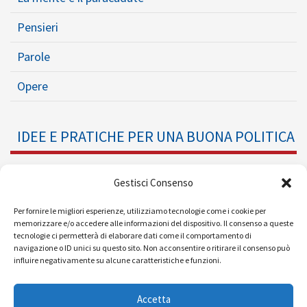
Pensieri
Parole
Opere
IDEE E PRATICHE PER UNA BUONA POLITICA
Dossier
Gestisci Consenso
Formazione Politica
Per fornire le migliori esperienze, utilizziamo tecnologie come i cookie per
memorizzare e/o accedere alle informazioni del dispositivo. Il consenso a queste
tecnologie ci permetterà di elaborare dati come il comportamento di
Eventi
navigazione o ID unici su questo sito. Non acconsentire o ritirare il consenso può
influire negativamente su alcune caratteristiche e funzioni.
Ricerche e Analisi
Accetta