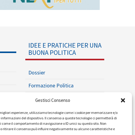
IDEE E PRATICHE PER UNA
BUONA POLITICA
Dossier
Formazione Politica
Eventi
Gestisci Consenso
Ricerche e Analisi
e migliori esperienze, utilizziamo tecnologie come i cookie per memorizzare e/o
 informazioni del dispositivo. Il consenso a queste tecnologie ci permetterà di
i come il comportamento di navigazione o ID unici su questo sito. Non
o ritirare il consenso può influire negativamente su alcune caratteristiche e