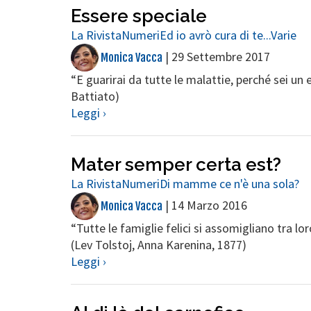
Essere speciale
La Rivista
Numeri
Ed io avrò cura di te...
Varie
|
29 Settembre 2017
Monica Vacca
“E guarirai da tutte le malattie, perché sei un 
Battiato)
Leggi ›
Mater semper certa est?
La Rivista
Numeri
Di mamme ce n'è una sola?
|
14 Marzo 2016
Monica Vacca
“Tutte le famiglie felici si assomigliano tra lo
(Lev Tolstoj, Anna Karenina, 1877)
Leggi ›