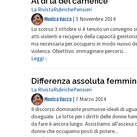
Al di là del carnefice
La Rivista
Rubriche
Pensieri
|
3 Novembre 2014
Monica Vacca
Lo scorso 3 ottobre si è tenuto un convegno sul
atti violenti e recupero della capacità genitor
ma necessaria per occuparsi in modo nuovo de
violenza. Obiettivo: immaginare percorsi...
Leggi ›
Differenza assoluta femmin
La Rivista
Rubriche
Pensieri
|
7 Marzo 2014
Monica Vacca
Il discorso dominante promuove ideali di ugu
diseguale. Le lotte per i diritti delle donne h
da fare è ancora lungo. Assistiamo all’ascesa d
donne che occupamo posti di potere...