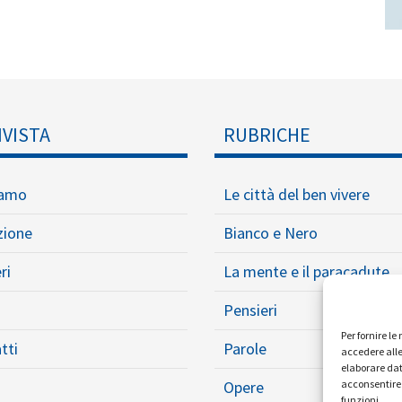
IVISTA
RUBRICHE
iamo
Le città del ben vivere
zione
Bianco e Nero
ri
La mente e il paracadute
Pensieri
Per fornire l
tti
Parole
accedere alle
elaborare dat
Opere
acconsentire 
funzioni.