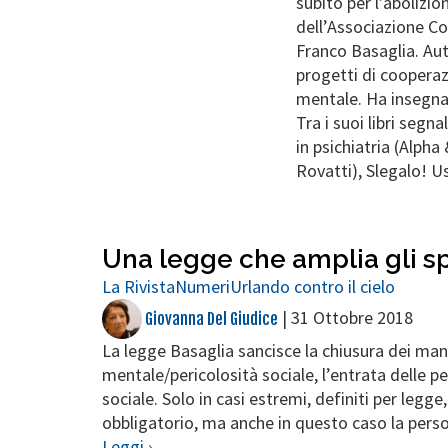
subito per l’abolizi
dell’Associazione C
Franco Basaglia. Aut
progetti di cooperaz
mentale. Ha insegnato
Tra i suoi libri segn
in psichiatria (Alpha
Rovatti), Slegalo! Us
Una legge che amplia gli s
La Rivista
Numeri
Urlando contro il cielo
|
31 Ottobre 2018
Giovanna Del Giudice
La legge Basaglia sancisce la chiusura dei man
mentale/pericolosità sociale, l’entrata delle 
sociale. Solo in casi estremi, definiti per legg
obbligatorio, ma anche in questo caso la persona
Leggi ›