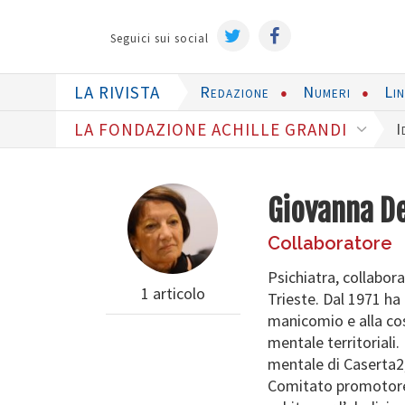
Seguici sui social
LA RIVISTA
Redazione
Numeri
Li
LA FONDAZIONE ACHILLE GRANDI
I
Giovanna De
Collaboratore
Psichiatra, collabora
1 articolo
Trieste. Dal 1971 ha
manicomio e alla cost
mentale territoriali.
mentale di Caserta2,
Comitato promotore 