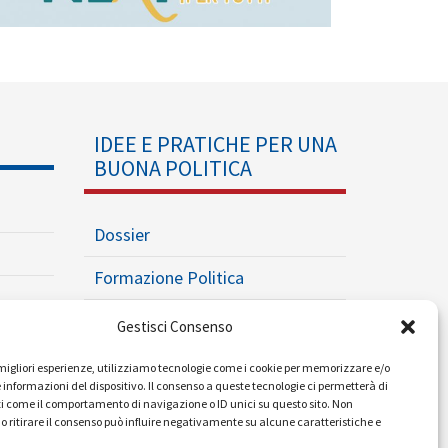
IDEE E PRATICHE PER UNA
BUONA POLITICA
Dossier
Formazione Politica
Eventi
Gestisci Consenso
Ricerche e Analisi
e migliori esperienze, utilizziamo tecnologie come i cookie per memorizzare e/o
 informazioni del dispositivo. Il consenso a queste tecnologie ci permetterà di
i come il comportamento di navigazione o ID unici su questo sito. Non
o ritirare il consenso può influire negativamente su alcune caratteristiche e