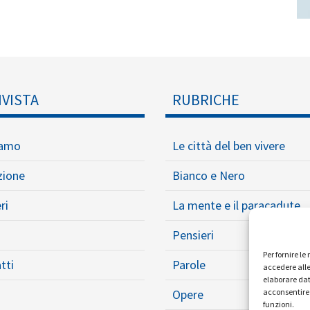
IVISTA
RUBRICHE
iamo
Le città del ben vivere
zione
Bianco e Nero
ri
La mente e il paracadute
Pensieri
Per fornire l
tti
Parole
accedere alle
elaborare dat
Opere
acconsentire 
funzioni.