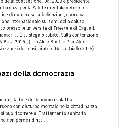
one della contenzione. Dal 2013 è presidente
onferenza per la Salute mentale nel mondo
rice di numerose pubblicazioni, coordina
ione internazionale sui temi della salute
 presso le università di Trieste e di Cagliari.
aliamo: … E tu slegalo subito. Sulla contenzione
 & Beta 2015); (con Alice Banfi e Pier Aldo
i e abusi della psichiatria (Becco Giallo 2016).
pazi della democrazia
icomi, la fine del binomio malattia
persone con disturbo mentale nella cittadinanza
e, si può ricorrere al Trattamento sanitario
 non perde i diritti,...