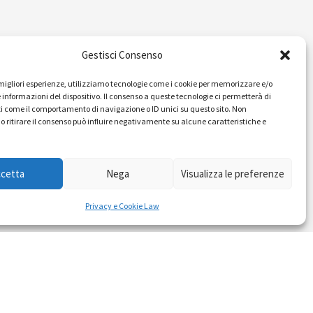
IDEE E PRATICHE PER UNA
Gestisci Consenso
BUONA POLITICA
e migliori esperienze, utilizziamo tecnologie come i cookie per memorizzare e/o
 informazioni del dispositivo. Il consenso a queste tecnologie ci permetterà di
Dossier
i come il comportamento di navigazione o ID unici su questo sito. Non
o ritirare il consenso può influire negativamente su alcune caratteristiche e
Formazione Politica
Eventi
ccetta
Nega
Visualizza le preferenze
Ricerche e Analisi
Privacy e Cookie Law