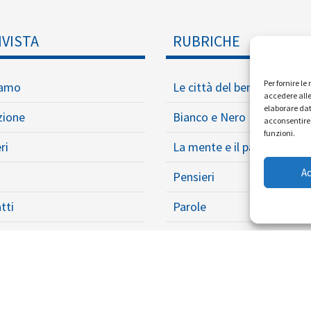
IVISTA
RUBRICHE
Per fornire l
iamo
Le città del ben vivere
accedere alle
elaborare dat
zione
Bianco e Nero
acconsentire 
funzioni.
ri
La mente e il paracadute
A
Pensieri
tti
Parole
Opere