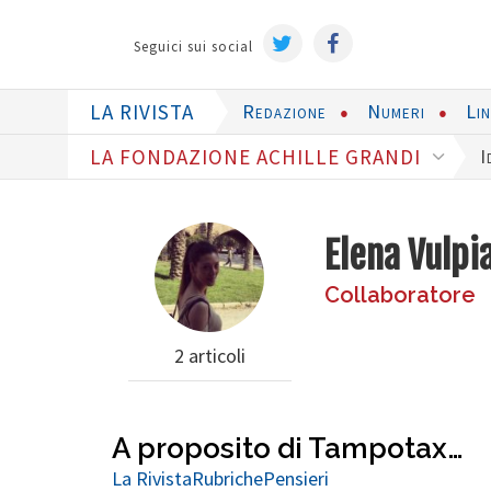
Seguici sui social
LA RIVISTA
Redazione
Numeri
Li
LA FONDAZIONE ACHILLE GRANDI
I
Elena Vulpi
Collaboratore
2 articoli
A proposito di Tampotax…
La Rivista
Rubriche
Pensieri