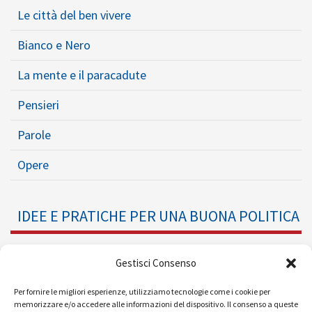
Le città del ben vivere
Bianco e Nero
La mente e il paracadute
Pensieri
Parole
Opere
IDEE E PRATICHE PER UNA BUONA POLITICA
Dossier
Gestisci Consenso
Formazione Politica
Per fornire le migliori esperienze, utilizziamo tecnologie come i cookie per
memorizzare e/o accedere alle informazioni del dispositivo. Il consenso a queste