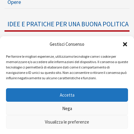
Opere
IDEE E PRATICHE PER UNA BUONA POLITICA
Dossier
Gestisci Consenso
Formazione Politica
Per fornire le migliori esperienze, utilizziamo tecnologie come i cookie per
memorizzare e/o accedere alle informazioni del dispositivo. Il consenso a queste
tecnologie ci permetterà di elaborare dati come il comportamento di
Eventi
navigazione o ID unici su questo sito. Non acconsentire o ritirare il consenso può
influire negativamente su alcune caratteristiche e funzioni.
Ricerche e Analisi
Accetta
Nega
© 2008 - 2026 |
| Powered by
Visualizza le preferenze
MEDIAERA