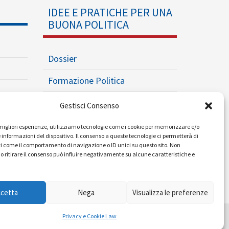
IDEE E PRATICHE PER UNA
BUONA POLITICA
Dossier
Formazione Politica
Eventi
Gestisci Consenso
Ricerche e Analisi
e migliori esperienze, utilizziamo tecnologie come i cookie per memorizzare e/o
 informazioni del dispositivo. Il consenso a queste tecnologie ci permetterà di
i come il comportamento di navigazione o ID unici su questo sito. Non
o ritirare il consenso può influire negativamente su alcune caratteristiche e
ccetta
Nega
Visualizza le preferenze
Mappa del sito
|
Condizioni d'uso
|
Privacy
Privacy e Cookie Law