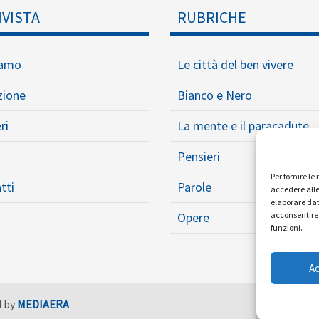
IVISTA
RUBRICHE
iamo
Le città del ben vivere
zione
Bianco e Nero
ri
La mente e il paracadute
Pensieri
Per fornire l
tti
Parole
accedere alle
elaborare dat
Opere
acconsentire 
funzioni.
A
d by
MEDIAERA