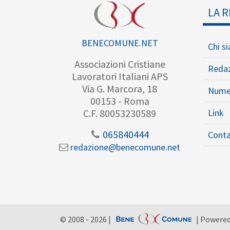
LA R
BENECOMUNE.NET
Chi s
Associazioni Cristiane
Reda
Lavoratori Italiani APS
Via G. Marcora, 18
Nume
00153 - Roma
Link
C.F. 80053230589
065840444
Conta
redazione@benecomune.net
© 2008 - 2026 |
| Powere