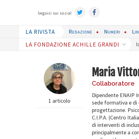
Seguici sui social
LA RIVISTA
Redazione
Numeri
Li
LA FONDAZIONE ACHILLE GRANDI
I
Maria Vitto
Collaboratore
Dipendente ENAIP Imp
1 articolo
sede formativa e di
progettazione. Psico
C.I.P.A. (Centro Ital
di interventi di incl
principalmente a con