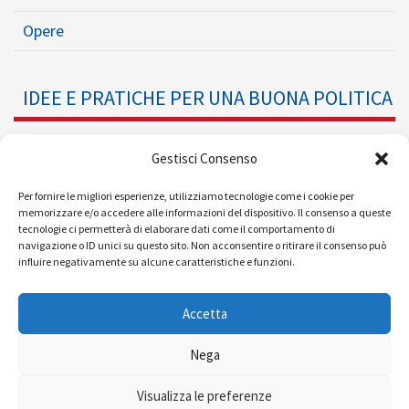
Opere
IDEE E PRATICHE PER UNA BUONA POLITICA
Dossier
Gestisci Consenso
Formazione Politica
Per fornire le migliori esperienze, utilizziamo tecnologie come i cookie per
memorizzare e/o accedere alle informazioni del dispositivo. Il consenso a queste
tecnologie ci permetterà di elaborare dati come il comportamento di
Eventi
navigazione o ID unici su questo sito. Non acconsentire o ritirare il consenso può
influire negativamente su alcune caratteristiche e funzioni.
Ricerche e Analisi
Accetta
Nega
© 2008 - 2026 |
| Powered by
Visualizza le preferenze