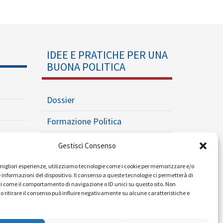
IDEE E PRATICHE PER UNA
BUONA POLITICA
Dossier
Formazione Politica
Eventi
Gestisci Consenso
Ricerche e Analisi
e migliori esperienze, utilizziamo tecnologie come i cookie per memorizzare e/o
 informazioni del dispositivo. Il consenso a queste tecnologie ci permetterà di
i come il comportamento di navigazione o ID unici su questo sito. Non
o ritirare il consenso può influire negativamente su alcune caratteristiche e