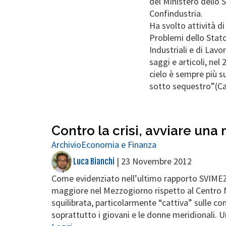
del Ministero dello 
Confindustria.
Ha svolto attività di
Problemi dello Stato e
Industriali e di Lav
saggi e articoli, ne
cielo è sempre più s
sotto sequestro”(Ca
Contro la crisi, avviare una
Archivio
Economia e Finanza
|
23 Novembre 2012
Luca Bianchi
Come evidenziato nell’ultimo rapporto SVIMEZ, 
maggiore nel Mezzogiorno rispetto al Centro No
squilibrata, particolarmente “cattiva” sulle c
soprattutto i giovani e le donne meridionali. U