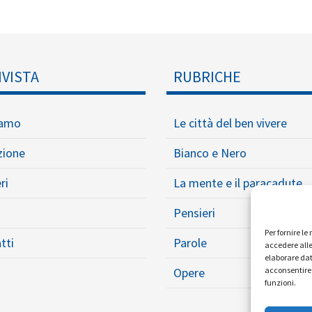
IVISTA
RUBRICHE
iamo
Le città del ben vivere
zione
Bianco e Nero
ri
La mente e il paracadute
Pensieri
Per fornire l
tti
Parole
accedere alle
elaborare dat
Opere
acconsentire 
funzioni.