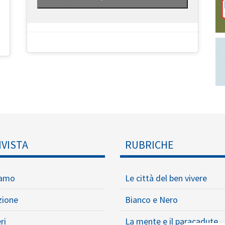
IVISTA
RUBRICHE
iamo
Le città del ben vivere
zione
Bianco e Nero
ri
La mente e il paracadute