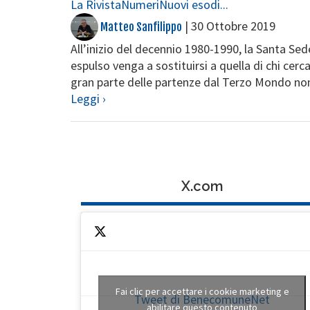
La Rivista
Numeri
Nuovi esodi...
|
30 Ottobre 2019
Matteo Sanfilippo
All’inizio del decennio 1980-1990, la Santa Sed
espulso venga a sostituirsi a quella di chi cerc
gran parte delle partenze dal Terzo Mondo non 
Leggi ›
X.com
Fai clic per accettare i cookie marketing e
Tweet di BenecomuneNet
abilitare questo contenuto