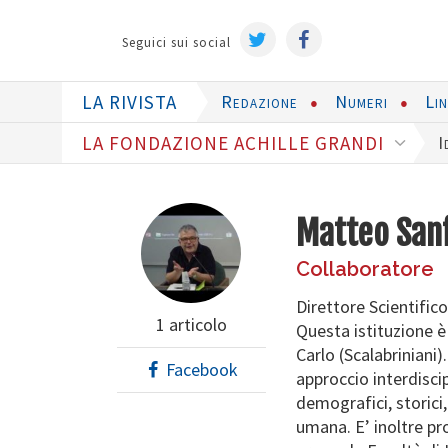
Seguici sui social
LA RIVISTA
Redazione
Numeri
Li
LA FONDAZIONE ACHILLE GRANDI
I
Matteo Sanf
Collaboratore
Direttore Scientifi
1 articolo
Questa istituzione è
Carlo (Scalabriniani
Facebook
approccio interdisci
demografici, storici,
umana. E’ inoltre pr