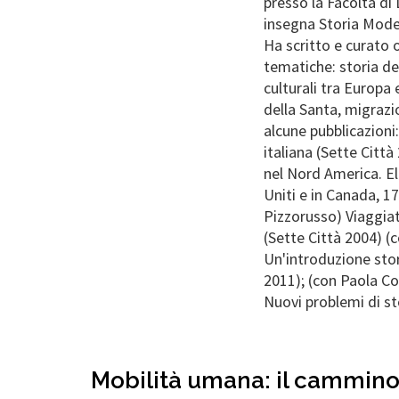
presso la Facoltà di
insegna Storia Moder
Ha scritto e curato 
tematiche: storia de
culturali tra Europa 
della Santa, migraz
alcune pubblicazioni
italiana (Sette Citt
nel Nord America. Eli
Uniti e in Canada, 1
Pizzorusso) Viaggiato
(Sette Città 2004) (
Un'introduzione stor
2011); (con Paola Cor
Nuovi problemi di sto
Mobilità umana: il cammino