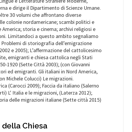
 Lingue e Letterature Straniere Moderne,
na e dirige il Dipartimento di Scienze Umane.
oltre 30 volumi che affrontano diverse
lle colonie nordamericane; scambi politici e
e America; storia e cinema; archivi religiosi e
ioni. Limitandoci a questo ambito segnaliamo
: Problemi di storiografia dell’emigrazione
à 2002 e 2005); L’affermazione del cattolicesimo
te, emigranti e chiesa cattolica negli Stati
750-1920 (Sette Città 2003); (con Giovanni
ri ed emigranti. Gli italiani in Nord America,
con Michele Colucci) Le migrazioni.
ica (Carocci 2009); Faccia da italiano (Salerno
ti) L' Italia e le migrazioni, (Laterza 2012);
ria delle migrazioni italiane (Sette città 2015)
 della Chiesa