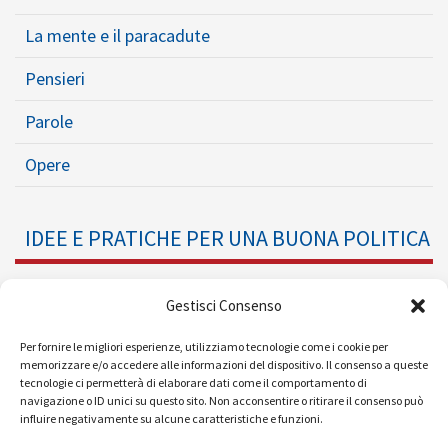
La mente e il paracadute
Pensieri
Parole
Opere
IDEE E PRATICHE PER UNA BUONA POLITICA
Dossier
Gestisci Consenso
Formazione Politica
Per fornire le migliori esperienze, utilizziamo tecnologie come i cookie per
memorizzare e/o accedere alle informazioni del dispositivo. Il consenso a queste
tecnologie ci permetterà di elaborare dati come il comportamento di
Eventi
navigazione o ID unici su questo sito. Non acconsentire o ritirare il consenso può
influire negativamente su alcune caratteristiche e funzioni.
Ricerche e Analisi