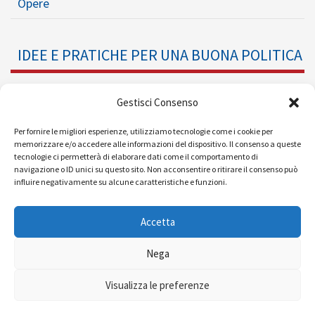
Opere
IDEE E PRATICHE PER UNA BUONA POLITICA
Dossier
Gestisci Consenso
Formazione Politica
Per fornire le migliori esperienze, utilizziamo tecnologie come i cookie per
memorizzare e/o accedere alle informazioni del dispositivo. Il consenso a queste
tecnologie ci permetterà di elaborare dati come il comportamento di
Eventi
navigazione o ID unici su questo sito. Non acconsentire o ritirare il consenso può
influire negativamente su alcune caratteristiche e funzioni.
Ricerche e Analisi
Accetta
Nega
© 2008 - 2026 |
| Powered by
Visualizza le preferenze
MEDIAERA