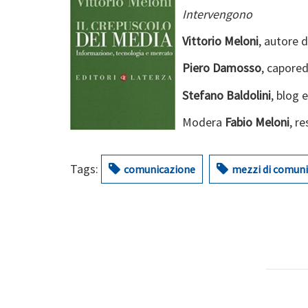
Intervengono
Vittorio Meloni
, autore d
Piero Damosso
, capore
Stefano Baldolini
, blog 
Modera
Fabio Meloni
, r
Tags:
comunicazione
mezzi di comun