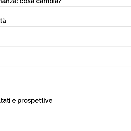
inanza: cosa cambia?
ità
ltati e prospettive