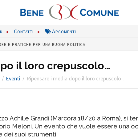
nk
Contatti
Argomenti
dee e pratiche per una buona politica
po il loro crepuscolo…
Eventi
Ripensare i media dopo il loro crepuscolo…
azzo Achille Grandi (Marcora 18/20 a Roma), si terr
torio Meloni. Un evento che vuole essere una oc
e dei suoi strumenti