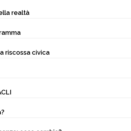
ella realtà
ogramma
a riscossa civica
ACLI
a?