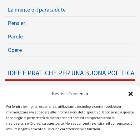
La mente e il paracadute
Pensieri
Parole
Opere
IDEE E PRATICHE PER UNA BUONA POLITICA
Dossier
Gestisci Consenso
Formazione Politica
Per fornire le migliori esperienze, utilizziamo tecnologie come i cookie per
memorizzare e/o accedere alle informazioni del dispositivo. Il consenso a queste
tecnologie ci permetterà di elaborare dati come il comportamento di
Eventi
navigazione o ID unici su questo sito. Non acconsentire o ritirare il consenso può
influire negativamente su alcune caratteristiche e funzioni.
Ricerche e Analisi