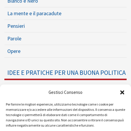
Bianco e Nero
La mente e il paracadute
Pensieri
Parole
Opere
IDEE E PRATICHE PER UNA BUONA POLITICA
Dossier
Gestisci Consenso
Formazione Politica
Per fornire le migliori esperienze, utilizziamo tecnologie come i cookie per
memorizzare e/o accedere alle informazioni del dispositivo. Il consenso a queste
tecnologie ci permetterà di elaborare dati come il comportamento di
Eventi
navigazione o ID unici su questo sito. Non acconsentire o ritirare il consenso può
influire negativamente su alcune caratteristiche e funzioni.
Ricerche e Analisi