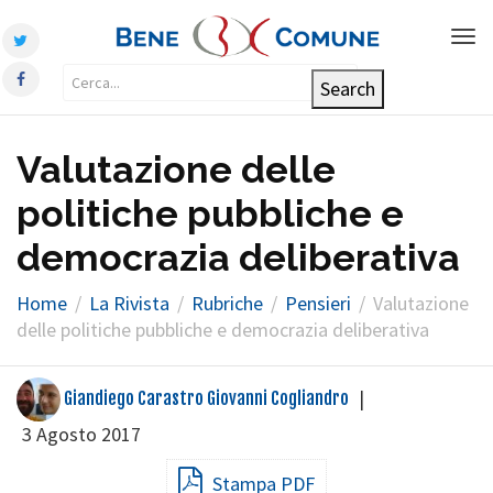
Tog
nav
Valutazione delle
politiche pubbliche e
democrazia deliberativa
Home
La Rivista
Rubriche
Pensieri
Valutazione
delle politiche pubbliche e democrazia deliberativa
|
Giandiego Carastro Giovanni Cogliandro
3 Agosto 2017
Stampa PDF