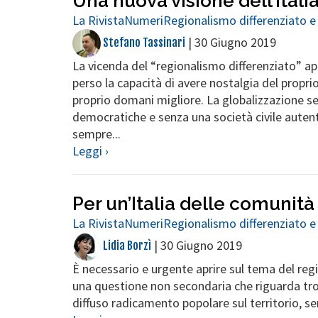
Una nuova visione dell’Itali
La Rivista
Numeri
Regionalismo differenziato e
|
30 Giugno 2019
Stefano Tassinari
La vicenda del “regionalismo differenziato” a
perso la capacità di avere nostalgia del propr
proprio domani migliore. La globalizzazione se
democratiche e senza una società civile aute
sempre...
Leggi ›
Per un’Italia delle comunità 
La Rivista
Numeri
Regionalismo differenziato e
|
30 Giugno 2019
Lidia Borzì
È necessario e urgente aprire sul tema del reg
una questione non secondaria che riguarda troppo
diffuso radicamento popolare sul territorio, s