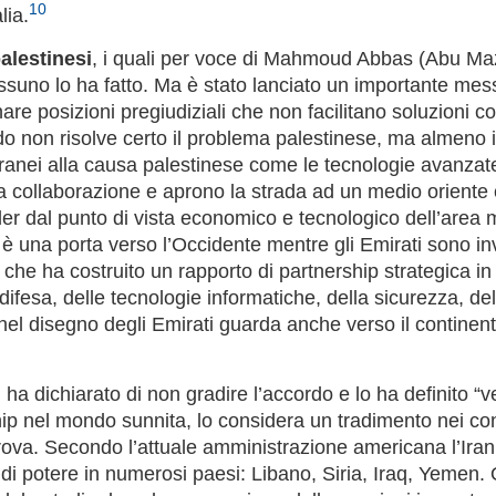
10
lia.
alestinesi
, i quali per voce di Mahmoud Abbas (Abu M
ssuno lo ha fatto. Ma è stato lanciato un importante me
e posizioni pregiudiziali che non facilitano soluzioni c
ordo non risolve certo il problema palestinese, ma almeno
tranei alla causa palestinese come le tecnologie avanzat
a collaborazione e aprono la strada ad un medio oriente 
r dal punto di vista economico e tecnologico dell’area 
e è una porta verso l’Occidente mentre gli Emirati sono i
che ha costruito un rapporto di partnership strategica in
 difesa, delle tecnologie informatiche, della sicurezza, del
el disegno degli Emirati guarda anche verso il continen
,
ha dichiarato di non gradire l’accordo e lo ha definito “
ip nel mondo sunnita, lo considera un tradimento nei conf
ova. Secondo l’attuale amministrazione americana l’Iran h
i di potere in numerosi paesi: Libano, Siria, Iraq, Yemen.