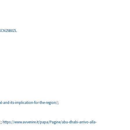
USKCN25B0ZL
-and-its-implication-for-the-region/
;
E
;
https://www.avvenire.it/papa/Pagine/abu-dhabi-arrivo-alla-