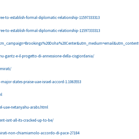
ree-to-establish-formal-diplomatic-relationship-11597333313
ree-to-establish-formal-diplomatic-relationship-11597333313
1?utm_campaign=Brookings%20Doha%20Center&utm_medium=email&utm_content=
ahu-gantz-e-il-progetto-di-annessione-della-cisgiordania/
emirati/
major-states-praise-uae-israel-accord-1.1063553
ml
el-uae-netanyahu-arabs.html
t-isnt-all-its-cracked-up-to-be/
-emirati-non-chiamiamolo-accordo-di-pace-27184