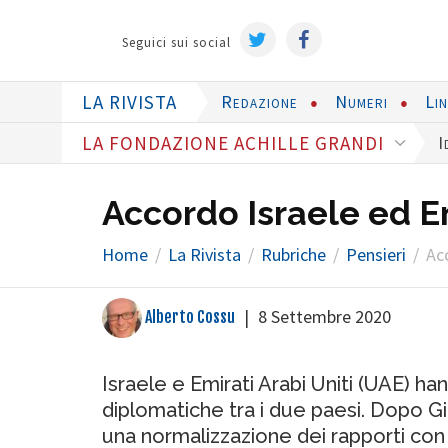
Seguici sui social
LA RIVISTA
Redazione
Numeri
Li
LA FONDAZIONE ACHILLE GRANDI
I
Accordo Israele ed Em
Home
La Rivista
Rubriche
Pensieri
Ac
|
8 Settembre 2020
Alberto Cossu
Israele e Emirati Arabi Uniti (UAE) h
diplomatiche tra i due paesi. Dopo Gi
una normalizzazione dei rapporti con