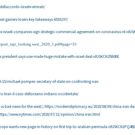
dellaccordo-israele-emirati/
deal-gainers-losers-key-takeaways-6555197/
/uae-israeli-companies-sign-strategic-commercial-agreement-on-coronavirus-rd-id
ni/report_ispi_looking.west_2020_1.pdf#page=33
rans-president-says-uae-made-huge-mistake-with-israel-deal-idUSKCN25B0BE
10-15/michael-pompeo-secretary-of-state-on-confronting-iran
ro-liran-il-caso-delloceano-indiano-occidentale/
-is-bad-news-for-the-west/
;
https://moderndiplomacy.eu/2020/08/09/china-iran-deal
ttps://www.nytimes.com/2020/07/21/opinion/china-iran.html
/pope-wants-new-page-in-history-on-first-trip-to-arabian-peninsula-idUSKCN1PQ4B