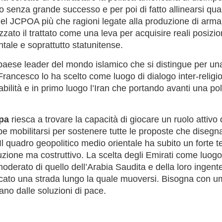
to senza grande successo e per poi di fatto allinearsi qu
l JCPOA più che ragioni legate alla produzione di armam
izzato il trattato come una leva per acquisire reali posiz
ale e soprattutto statunitense.
paese leader del mondo islamico che si distingue per una
 Francesco lo ha scelto come luogo di dialogo inter-relig
abilità e in primo luogo l’Iran che portando avanti una po
opa
riesca a trovare la capacità di giocare un ruolo attiv
be mobilitarsi per sostenere tutte le proposte che disegn
 Il quadro geopolitico medio orientale ha subito un forte
zione ma costruttivo. La scelta degli Emirati come luogo 
 moderato di quello dell’Arabia Saudita e della loro ingen
cato una strada lungo la quale muoversi. Bisogna con umi
ano dalle soluzioni di pace.