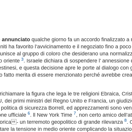
o annunciato
qualche giorno fa un accordo finalizzato a n
niti ha favorito l’avvicinamento e il negoziato fino a poc
 unisce al gruppo di coloro che desiderano una normalizza
3
o oriente
. Israele dichiara di sospendere l’ annessione d
lestinesi, e questa decisione apre le porte al dialogo con g
to fatto merita di essere menzionato perché avrebbe crea
 richiamare la figura che lega le tre religioni Ebraica, C
, dei primi ministri del Regno Unito e Francia, un giudizi
la politica di sicurezza Borrell, ed apprezzamenti sono ve
6
7
ne ufficiale
. ll New York Time
, non certo amico dell’a
8
torica- un terremoto geopolitico di grande rilevanza
. 
are la tensione in medio oriente complicando la situazi