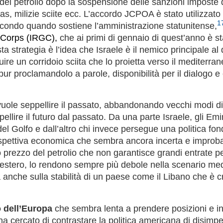
 del petrolio dopo la sospensione delle sanzioni imposte
s, milizie sciite ecc. L’accordo JCPOA è stato utilizzato 
1
secondo quando sostiene l’amministrazione statunitense,
 Corps (IRGC),
che ai primi di gennaio di quest’anno è st
a strategia è l’idea che Israele è il nemico principale al 
uire un corridoio sciita che lo proietta verso il mediterr
pur proclamandolo a parole, disponibilità per il dialogo e 
vuole seppellire il passato, abbandonando vecchi modi di r
ellire il futuro dal passato. Da una parte Israele, gli Emira
el Golfo e dall’altro chi invece persegue una politica fond
ospettiva economica che sembra ancora incerta e improb
rezzo del petrolio che non garantisce grandi entrate per 
’estero, lo rendono sempre più debole nella scenario medio
à anche sulla stabilità di un paese come il Libano che è c
o dell’Europa
che sembra lenta a prendere posizioni e ince
ha cercato di contrastare la politica americana di disim