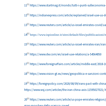

11
https://www.startmag.it/mondo/tutti-i-punti-sulleconomia-

12
https://indianexpress.com/article/explained/israel-uae-us-

13
https://www.reuters.com/article/us-israel-emirates-covid

14
https://www.ispionline.it/sites/default/files/pubblicazio

15
https://www.reuters.com/article/us-israel-emirates-iran/i

16
https://www.dw.com/en/israel-uae-relations/a-54564050

17
https://www.foreignaffairs.com/articles/middle-east/2018-

18
https://www.vision-gt.eu/news/geopolitica-e-sanzioni-cont

19
https://foreignpolicy.com/2020/08/09/irans-pact-with-china
https://www.wsj.com/articles/the-iran-china-axis-11595027021
;
h

20
https://www.reuters.com/article/us-pope-emirates-religion
gran-moschea-dello-sceicco-zayed