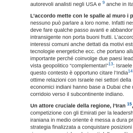
9
autorevoli analisti negli USA e
anche in Ita
L’accordo mette con le spalle al muro i p
nessuno può parlare a loro nome. Infatti ne
deve fare qualche passo avanti e abbandonar
intransigente non porta buoni frutti. L’acc
interessi comuni anche dettati da motivi es
tecnologie energetiche ecc. che portano all
importante perché coinvolge due paesi leade
13
vista geopolitico “complementari”
: Israel
14
questo contesto è opportuno citare l’India
ottime relazioni con Israele nei settori della
economici indiani hanno base a Dubai che n
corridoio verso il subcontinente indiano.
15
Un attore cruciale della regione, l’Iran
competizione con gli Emirati per la leadersh
iraniana in medio oriente è messa a dura pr
strategia finalizzata a conquistare posizion