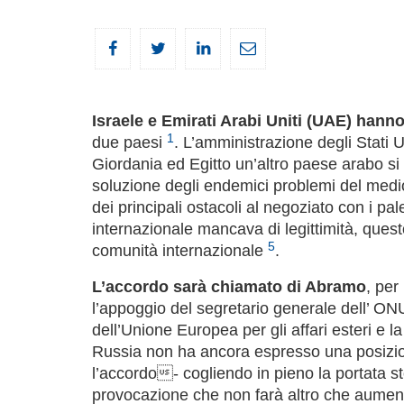
Israele e Emirati Arabi Uniti (UAE) hann
1
due paesi
. L’amministrazione degli Stati U
Giordania ed Egitto un’altro paese arabo si
soluzione degli endemici problemi del medi
dei principali ostacoli al negoziato con i pa
internazionale mancava di legittimità, ques
5
comunità internazionale
.
L’accordo sarà chiamato di Abramo
, per
l’appoggio del segretario generale dell’ ONU
dell’Unione Europea per gli affari esteri e 
Russia non ha ancora espresso una posizio
l’accordo- cogliendo in pieno la portata s
provocazione che non farà altro che aument