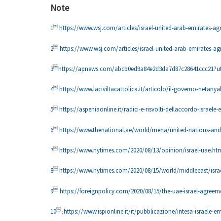
Note

1
https://www.wsj.com/articles/israel-united-arab-emirates-ag

2
https://www.wsj.com/articles/israel-united-arab-emirates-ag

3
https://apnews.com/abcb0ed9a84e2d3da7d87c28641ccc2

4
https://www.laciviltacattolica.it/articolo/il-governo-netany

5
https://aspeniaonline.it/radici-e-risvolti-dellaccordo-israele-

6
https://www.thenational.ae/world/mena/united-nations-and-

7
https://www.nytimes.com/2020/08/13/opinion/israel-uae.ht

8
https://www.nytimes.com/2020/08/15/world/middleeast/isra

9
https://foreignpolicy.com/2020/08/15/the-uae-israel-agreemen

10
https://www.ispionline.it/it/pubblicazione/intesa-israele
;