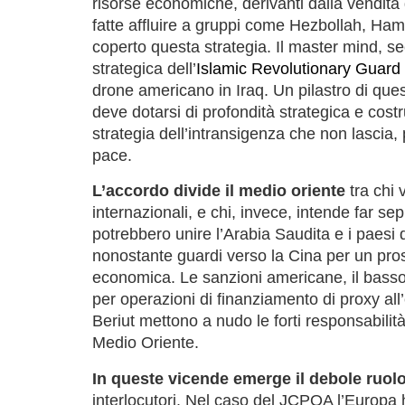
risorse economiche, derivanti dalla vendita
fatte affluire a gruppi come Hezbollah, Hama
coperto questa strategia. Il master mind, 
strategica dell’
Islamic Revolutionary Guard
drone americano in Iraq. Un pilastro di quest
deve dotarsi di profondità strategica e costr
strategia dell’intransigenza che non lascia, 
pace.
L’accordo divide il medio oriente
tra chi 
internazionali, e chi, invece, intende far sepp
potrebbero unire l’Arabia Saudita e i paesi d
nonostante guardi verso la Cina per un pr
economica. Le sanzioni americane, il basso p
per operazioni di finanziamento di proxy all
Beriut mettono a nudo le forti responsabilit
Medio Oriente.
In queste vicende emerge il debole ruol
interlocutori. Nel caso del JCPOA l’Europa 