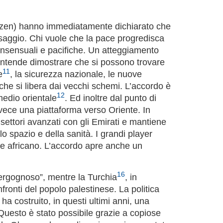
azen) hanno immediatamente dichiarato che
ssaggio. Chi vuole che la pace progredisca
onsensuali e pacifiche. Un atteggiamento
 intende dimostrare che si possono trovare
11
e
, la sicurezza nazionale, le nuove
che si libera dai vecchi schemi. L’accordo è
12
medio orientale
. Ed inoltre dal punto di
nvece una piattaforma verso Oriente. In
 settori avanzati con gli Emirati e mantiene
lo spazio e della sanità. I grandi player
te africano. L’accordo apre anche un
16
vergognoso”, mentre la Turchia
, in
ronti del popolo palestinese. La politica
a costruito, in questi ultimi anni, una
 Questo è stato possibile grazie a copiose