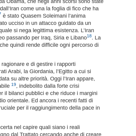
 da Obama, che negli anni scorsi sono state
dall’Iran come una la foglia di fico che ha
7
è stato Quasem Soleimani l’anima
ato ucciso in un attacco guidato da un
quale si nega legittima esistenza. L’Iran
18
aneo passando per Iraq, Siria e Libano
. La
che quindi rende difficile ogni percorso di
agionare e di gestire i rapporti
ti Arabi, la Giordania, l’Egitto a cui si
ata su altre priorità. Oggi l’Iran appare,
19
abile
, indebolito dalla forte crisi
il bilanci pubblici e che riduce i margini
 orientale. Ed ancora i recenti fatti di
ruciale per il raggiungimento della pace in
rta nel capire quali siano i reali
pegno dal Trattato cercando anche di creare