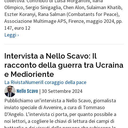
collettiva. Contributi di Luisa Morgantini, Ilaria
Olimpico, Sergio Sinigaglia, Chen Alon, Sulaiman Khatib,
Eszter Koranyi, Rana Salman (Combatants for Peace),
Associazione Multimage APS, Firenze, maggio 2024, pp.
147, euro 12
Leggi ›
Intervista a Nello Scavo: Il
racconto della guerra tra Ucraina
e Medioriente
La Rivista
Numeri
Il coraggio della pace
|
30 Settembre 2024
Nello Scavo
Pubblichiamo un’intervista a Nello Scavo, giornalista
inviato speciale di Avvenire, a cura di Tommaso
D’Angelo. L’intervista ci porta, per quanto possibile a
noi lettori, a cogliere le chiavi di lettura dei campi di
battaglia e dei vissuti delle persone che subiscono le