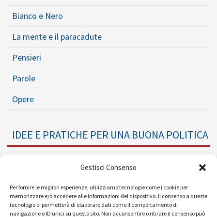
LA RIVISTA
Chi siamo
Redazione
Numeri
Link
Contatti
Gestisci Consenso
RUBRICHE
Per fornire le migliori esperienze, utilizziamo tecnologie come i cookie per
memorizzare e/o accedere alle informazioni del dispositivo. Il consenso a queste
Le città del ben vivere
tecnologie ci permetterà di elaborare dati come il comportamento di
navigazione o ID unici su questo sito. Non acconsentire o ritirare il consenso può