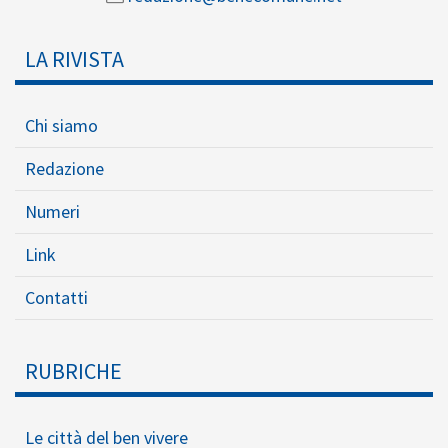
BENECOMUNE.NET
Associazioni Cristiane
Lavoratori Italiani APS
Via G. Marcora, 18
00153 - Roma
C.F. 80053230589
065840444
redazione@benecomune.net