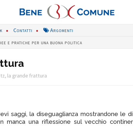
nk
Contatti
Argomenti
dee e pratiche per una buona politica
attura
itz, la grande frattura
evi saggi, la diseguaglianza mostrandone le dim
on manca una riflessione sul vecchio contine