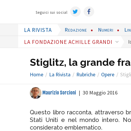
Seguici sui social
LA RIVISTA
Redazione
Numeri
Li
LA FONDAZIONE ACHILLE GRANDI
I
Stiglitz, la grande fr
Home
La Rivista
Rubriche
Opere
Stigl
|
30 Maggio 2016
Maurizio Sorcioni
Questo libro racconta, attraverso br
Stati Uniti e nel mondo intero. N
considerato emblematico.