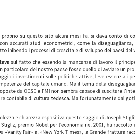
roprio su questo sito alcuni mesi fa. si dava conto di com
con accurati studi econometrici, come la diseguaglianza, 
to inibendo i processi di crescita e di sviluppo dei paesi del
ntava
sul fatto che essendo la mancanza di lavoro il principa
 particolare del nostro paese fosse quello di avviare un pro
ggiori investimenti sulle politiche attive, leve essenziali 
competenze del capitale umano. Ma il tema della diseguaglia
oposte da OCSE e FMI non sembra capace di suscitare l’inte
igore contabile di cultura tedesca. Ma fortunatamente dal go
olezza e chiarezza espositiva questo saggio di Joseph Stigl
. Stigliz, premio Nobel per l’economia nel 2001, ha raccolto 
 Da «Vanity Fair» al «New York Times», la Grande frattura ra