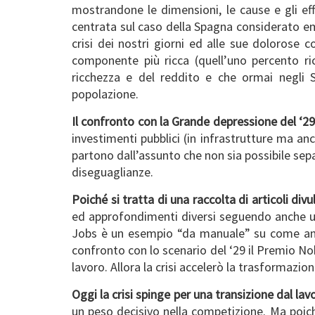
mostrandone le dimensioni, le cause e gli ef
centrata sul caso della Spagna considerato emb
crisi dei nostri giorni ed alle sue dolorose c
componente più ricca (quell’uno percento r
ricchezza e del reddito e che ormai negli S
popolazione.
Il confronto con la Grande depressione del ‘2
investimenti pubblici (in infrastrutture ma anch
partono dall’assunto che non sia possibile sepa
diseguaglianze.
Poiché si tratta di una raccolta di articoli divu
ed approfondimenti diversi seguendo anche un 
Jobs è un esempio “da manuale” su come analiz
confronto con lo scenario del ‘29 il Premio No
lavoro. Allora la crisi accelerò la trasformazio
Oggi la crisi spinge per una transizione dal lavo
un peso decisivo nella competizione. Ma poic