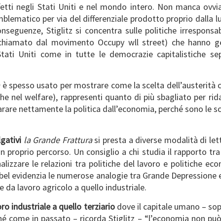
fetti negli Stati Uniti e nel mondo intero. Non manca ovvi
lematico per via del differenziale prodotto proprio dalla lu
onseguenze, Stiglitz si concentra sulle politiche irresponsab
ichiamato dal movimento Occupy wll street) che hanno gen
tati Uniti come in tutte le democrazie capitalistiche se
9
è spesso usato per mostrare come la scelta dell’austerità 
e nel welfare), rappresenti quanto di più sbagliato per ridare 
rare nettamente la politica dall’economia, perché sono le scel
lgativi
la Grande Frattura
si presta a diverse modalità di let
proprio percorso. Un consiglio a chi studia il rapporto tr
zare le relazioni tra politiche del lavoro e politiche econ
bel evidenzia le numerose analogie tra Grande Depressione e 
ne da lavoro agricolo a quello industriale.
ro industriale a quello terziario
dove il capitale umano – sop
hé come in passato – ricorda Stiglitz – “l’economia non può