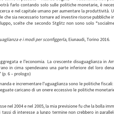
otrà farlo contando solo sulle politiche monetarie, è nec
 ricerca e nel capitale umano per aumentare la produttività. Un
ede che sia necessario tornare ad investire risorse pubblich
 sviluppo, scelte che secondo Stglitz non sono solo “soci
uaglianza e i modi per sconfiggerla
, Eiunaudi, Torino 2016.
ggregata e l’economia. La crescente disuguaglianza in Am
erano in cima spendevano una parte inferiore del loro denar
(p. 6 – prologo)
omanda e incrementare l’uguaglianza sono le politiche fiscali: 
deguate caricano di un onere eccessivo le politiche monetarie
resse nel 2004 e nel 2005, la mia previsione fu che la bolla im
tassi di interesse a lungo termine non crebbero in parallel