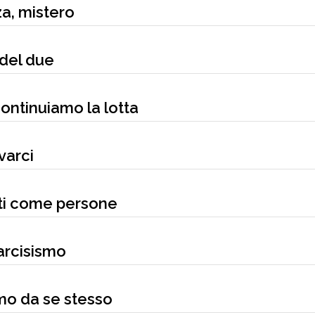
a, mistero
 del due
continuiamo la lotta
varci
ati come persone
arcisismo
smo da se stesso