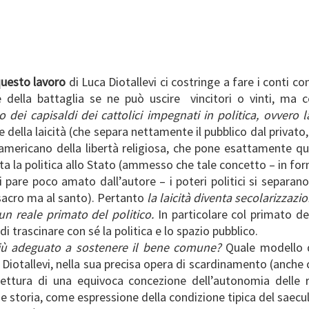
questo lavoro
di Luca Diotallevi ci costringe a fare i conti co
ne della battaglia se ne può uscire vincitori o vinti, ma
dei capisaldi dei cattolici impegnati in politica, ovvero la
 della laicità (che separa nettamente il pubblico dal privato,
 americano della libertà religiosa, che pone esattamente que
ta la politica allo Stato (ammesso che tale concetto – in fo
 pare poco amato dall’autore – i poteri politici si separano 
l sacro ma al santo). Pertanto
la laicità diventa secolarizzazi
un reale primato del politico.
In particolare col primato de
i trascinare con sé la politica e lo spazio pubblico.
 più adeguato a sostenere il bene comune?
Quale modello d
n Diotallevi, nella sua precisa opera di scardinamento (anche c
rilettura di una equivoca concezione dell’autonomia delle r
 e storia, come espressione della condizione tipica del saecu