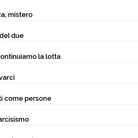
a, mistero
 del due
continuiamo la lotta
varci
ati come persone
arcisismo