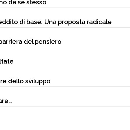
smo da se stesso
eddito di base. Una proposta radicale
barriera del pensiero
ltate
ore dello sviluppo
are…