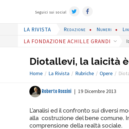
Seguici sui social
LA RIVISTA
Redazione
Numeri
Li
LA FONDAZIONE ACHILLE GRANDI
I
Diotallevi, la laicità
Home
La Rivista
Rubriche
Opere
Diota
|
19 Dicembre 2013
Roberto Rossini
L’analisi ed il confronto sui diversi mo
alla costruzione del bene comune. In 
comprensione della realtà sociale.