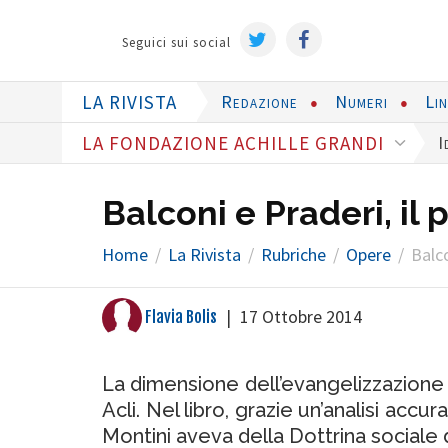
Seguici sui social
LA RIVISTA
Redazione
Numeri
Li
LA FONDAZIONE ACHILLE GRANDI
I
Balconi e Praderi, il 
Home
La Rivista
Rubriche
Opere
Balco
|
17 Ottobre 2014
Flavia Bolis
La dimensione dell’evangelizzazione d
Acli. Nel libro, grazie un’analisi acc
Montini aveva della Dottrina sociale d