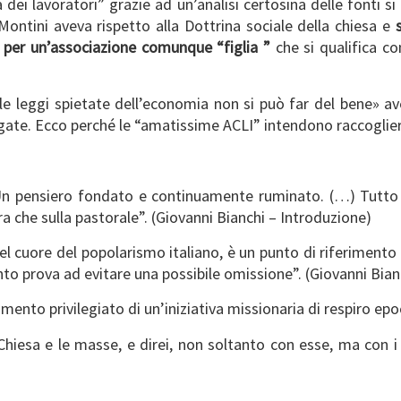
dei lavoratori” grazie ad un’analisi certosina delle fonti si
ontini aveva rispetto alla Dottrina sociale della chiesa e
one per un’associazione comunque “figlia ”
che si qualifica co
 le leggi spietate dell’economia non si può far del bene» 
gate. Ecco perché le “amatissime ACLI” intendono raccogliere
. Un pensiero fondato e continuamente ruminato. (…) Tutto i
a che sulla pastorale”. (Giovanni Bianchi – Introduzione)
el cuore del popolarismo italiano, è un punto di riferimento 
to prova ad evitare una possibile omissione”. (Giovanni Bian
mento privilegiato di un’iniziativa missionaria di respiro epo
 Chiesa e le masse, e direi, non soltanto con esse, ma con i