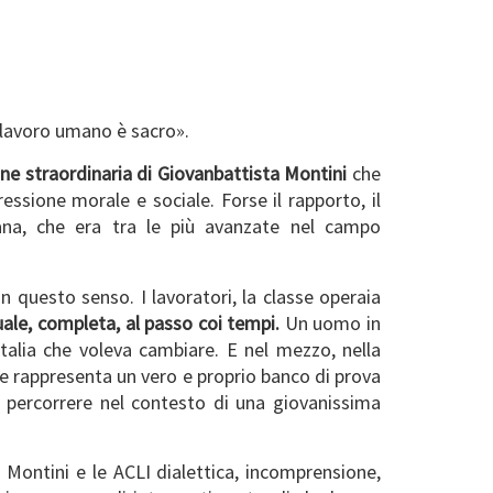
l lavoro umano è sacro».
one straordinaria di Giovanbattista Montini
che
ssione morale e sociale. Forse il rapporto, il
iana, che era tra le più avanzate nel campo
 questo senso. I lavoratori, la classe operaia
uale, completa, al passo coi tempi.
Un uomo in
Italia che voleva cambiare. E nel mezzo, nella
e rappresenta un vero e proprio banco di prova
 da percorrere nel contesto di una giovanissima
. Montini e le ACLI dialettica, incomprensione,