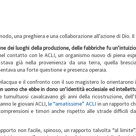
 modo, una preghiera e una collaborazione all’azione di Dio. I
e dei luoghi della produzione, delle fabbriche fu un’intuizi
nel contatto con le ACLI, un organismo nuovo di piena espre
 stava già nella provenienza da una terra, quella bresc
esentava una forte questione e presenza operaia.
lacqua e il confronto con il suo magistero lo orientarono in
un uomo che ebbe in dono un’identità ecclesiale ed intellett
 tumultuosi cavalcavano gli anni della ricostruzione, dell’
tanno le giovani ACLI,
le “amatissime” ACLI
in un rapporto ch
ncomprensioni e timori anche rispetto alle strade difficili
apporto non facile, spinoso, un rapporto talvolta “al limite”