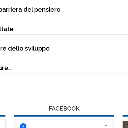
barriera del pensiero
ltate
ore dello sviluppo
are…
FACEBOOK