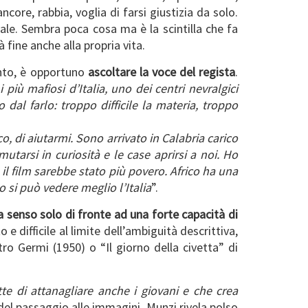
core, rabbia, voglia di farsi giustizia da solo.
vale. Sembra poca cosa ma è la scintilla che fa
fine anche alla propria vita.
mento, è opportuno
ascoltare la voce del regista
.
 più mafiosi d’Italia, uno dei centri nevralgici
dal farlo: troppo difficile la materia, troppo
o, di aiutarmi. Sono arrivato in Calabria carico
utarsi in curiosità e le case aprirsi a noi. Ho
 il film sarebbe stato più povero. Africo ha una
 si può vedere meglio l’Italia
”.
 senso solo di fronte ad una forte capacità di
o e difficile al limite dell’ambiguità descrittiva,
etro Germi (1950) o “Il giorno della civetta” di
e di attanagliare anche i giovani e che crea
del passaggio alle immagini, Munzi rivela polso