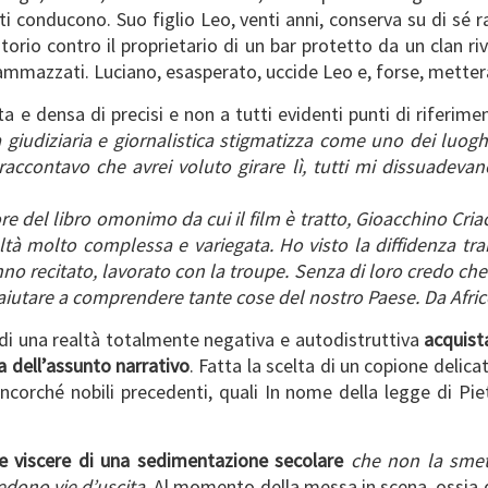
ti conducono. Suo figlio Leo, venti anni, conserva su di sé ran
orio contro il proprietario di un bar protetto da un clan ri
ammazzati. Luciano, esasperato, uccide Leo e, forse, metterà 
a e densa di precisi e non a tutti evidenti punti di riferi
a giudiziaria e giornalistica stigmatizza come uno dei luoghi
accontavo che avrei voluto girare lì, tutti mi dissuadevano 
ore del libro omonimo da cui il film è tratto, Gioacchino Criac
tà molto complessa e variegata. Ho visto la diffidenza tram
anno recitato, lavorato con la troupe. Senza di loro credo che
aiutare a comprendere tante cose del nostro Paese. Da Africo
 di una realtà totalmente negativa e autodistruttiva
acquista
a dell’assunto narrativo
. Fatta la scelta di un copione delicat
 ancorché nobili precedenti, quali In nome della legge di Pi
lle viscere di una sedimentazione secolare
che non la smett
vedono vie d’uscita
. Al momento della messa in scena, ossia 