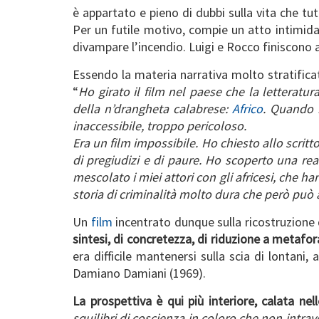
è appartato e pieno di dubbi sulla vita che tut
Per un futile motivo, compie un atto intimidat
divampare l’incendio. Luigi e Rocco finiscono 
Essendo la materia narrativa molto stratificat
“
Ho girato il film nel paese che la letteratur
della n’drangheta calabrese:
Africo
. Quando r
inaccessibile, troppo pericoloso.
Era un film impossibile. Ho chiesto allo scritt
di pregiudizi e di paure. Ho scoperto una real
mescolato i miei attori con gli africesi, che h
storia di criminalità molto dura che però può 
Un
film
incentrato dunque sulla ricostruzione
sintesi, di concretezza, di riduzione a metafor
era difficile mantenersi sulla scia di lontani,
Damiano Damiani (1969).
La prospettiva è qui più interiore, calata ne
squilibri di coscienza in coloro che non intra