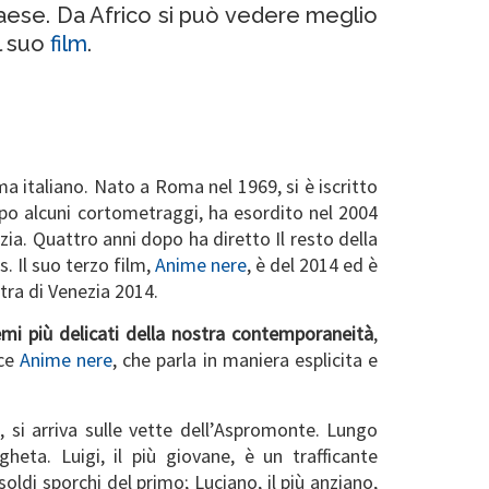
aese. Da Africo si può vedere meglio
el suo
film
.
ma italiano. Nato a Roma nel 1969, si è iscritto
opo alcuni cortometraggi, ha esordito nel 2004
ia. Quattro anni dopo ha diretto Il resto della
. Il suo terzo film,
Anime nere
, è del 2014 ed è
tra di Venezia 2014.
temi più delicati della nostra contemporaneità
,
sce
Anime nere
, che parla in maniera esplicita e
o, si arriva sulle vette dell’Aspromonte. Lungo
gheta. Luigi, il più giovane, è un trafficante
oldi sporchi del primo; Luciano, il più anziano,