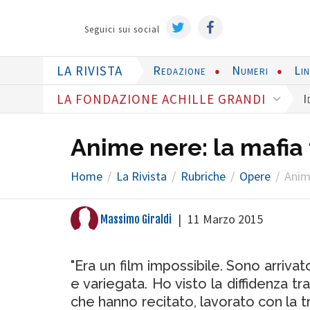
Seguici sui social
LA RIVISTA
Redazione
Numeri
Li
LA FONDAZIONE ACHILLE GRANDI
I
Anime nere: la mafia 
Home
La Rivista
Rubriche
Opere
Anime
|
11 Marzo 2015
Massimo Giraldi
"Era un film impossibile. Sono arriva
e variegata. Ho visto la diffidenza tra
che hanno recitato, lavorato con la t