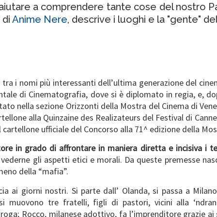
 aiutare a comprendere tante cose del nostro P
 di
Anime Nere
, descrive i luoghi e la "gente" d
 tra i nomi più interessanti dell’ultima generazione del cine
tale di Cinematografia, dove si è diplomato in regia, e, d
tato nella sezione Orizzonti della Mostra del Cinema di Venez
rtellone alla Quinzaine des Realizateurs del Festival di Cannes
 cartellone ufficiale del Concorso alla 71^ edizione della Mos
tore in grado di affrontare in maniera diretta e incisiva i 
 vederne gli aspetti etici e morali. Da queste premesse na
meno della “mafia”.
ia ai giorni nostri. Si parte dall’ Olanda, si passa a Milan
 muovono tre fratelli, figli di pastori, vicini alla ‘ndran
droga; Rocco, milanese adottivo, fa l’imprenditore grazie ai s