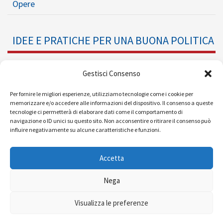
Opere
IDEE E PRATICHE PER UNA BUONA POLITICA
Dossier
Gestisci Consenso
Formazione Politica
Per fornire le migliori esperienze, utilizziamo tecnologie come i cookie per
memorizzare e/o accedere alle informazioni del dispositivo. Il consenso a queste
tecnologie ci permetterà di elaborare dati come il comportamento di
Eventi
navigazione o ID unici su questo sito. Non acconsentire o ritirare il consenso può
influire negativamente su alcune caratteristiche e funzioni.
Ricerche e Analisi
Accetta
Nega
© 2008 - 2026 |
| Powered by
Visualizza le preferenze
MEDIAERA