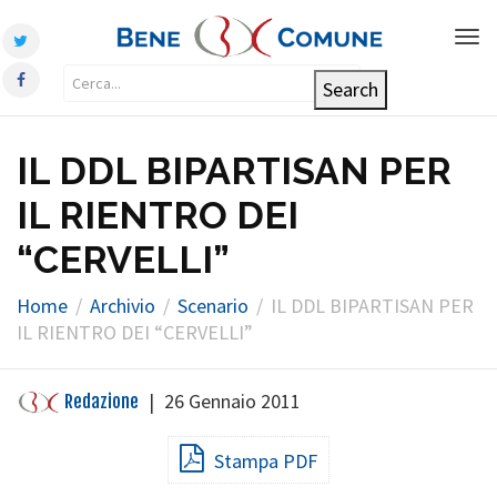
Tog
nav
IL DDL BIPARTISAN PER
IL RIENTRO DEI
“CERVELLI”
Home
Archivio
Scenario
IL DDL BIPARTISAN PER
IL RIENTRO DEI “CERVELLI”
|
26 Gennaio 2011
Redazione
Stampa PDF