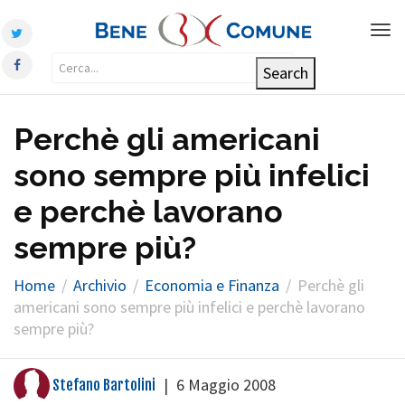
Tog
nav
Perchè gli americani
sono sempre più infelici
e perchè lavorano
sempre più?
Home
Archivio
Economia e Finanza
Perchè gli
americani sono sempre più infelici e perchè lavorano
sempre più?
|
6 Maggio 2008
Stefano Bartolini