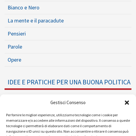
Bianco e Nero
La mente e il paracadute
Pensieri
Parole
Opere
IDEE E PRATICHE PER UNA BUONA POLITICA
Dossier
Gestisci Consenso
Formazione Politica
Per fornire le migliori esperienze, utilizziamo tecnologie come i cookie per
memorizzare e/o accedere alle informazioni del dispositivo. Il consenso a queste
tecnologie ci permetterà di elaborare dati come il comportamento di
Eventi
navigazione o ID unici su questo sito. Non acconsentire o ritirare il consenso può