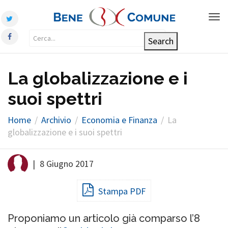
Tog
nav
La globalizzazione e i
suoi spettri
Home
Archivio
Economia e Finanza
La
globalizzazione e i suoi spettri
|
8 Giugno 2017
Stampa PDF
Proponiamo un articolo già comparso l’8