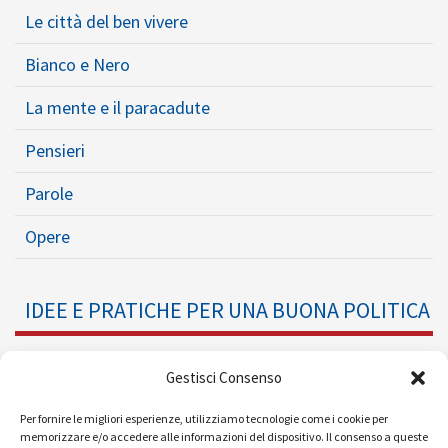
Le città del ben vivere
Bianco e Nero
La mente e il paracadute
Pensieri
Parole
Opere
IDEE E PRATICHE PER UNA BUONA POLITICA
Dossier
Gestisci Consenso
Formazione Politica
Per fornire le migliori esperienze, utilizziamo tecnologie come i cookie per
memorizzare e/o accedere alle informazioni del dispositivo. Il consenso a queste