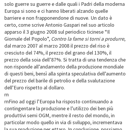
solo guerre su guerre e dalle quali i Padri della moderna
Europa si sono e ci hanno liberati alzando quelle
barriere e non frapponendone di nuove. Un dato è
certo, come scrive Antonio Gaspari nel suo articolo
apparso il 3 giugno 2008 sul periodico ticinese “Il
Giornale del Popolo”,
Contro la fame si torni a produrre
,
dal marzo 2007 al marzo 2008 il prezzo del riso è
cresciuto del 74%, il prezzo del grano del 130%, il
prezzo della soia dell’87%. Si tratta di una tendenza che
non risponde all’andamento della produzione mondiale
di questi beni, bensì alla spinta speculativa dell’aumento
del prezzo del barile di petrolio e della svalutazione
dell’Euro rispetto al dollaro.
rn
rnFino ad oggi l’Europa ha risposto continuando a
contingentare la produzione e l’utilizzo dei ben più
produttivi semi OGM, mentre il resto del mondo, in
particolar modo quello in via di sviluppo, incrementava
la sua produzione per ettaro. In conclusione, possiamo