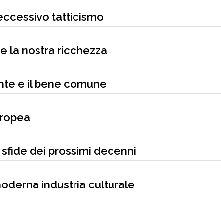
l’eccessivo tatticismo
are la nostra ricchezza
onte e il bene comune
uropea
 sfide dei prossimi decenni
moderna industria culturale