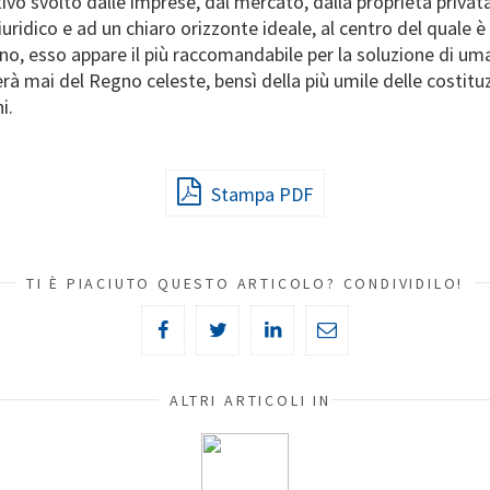
o svolto dalle imprese, dal mercato, dalla proprietà privata 
ridico e ad un chiaro orizzonte ideale, al centro del quale è p
ano, esso appare il più raccomandabile per la soluzione di u
à mai del Regno celeste, bensì della più umile delle costit
ni.
Stampa PDF
TI È PIACIUTO QUESTO ARTICOLO? CONDIVIDILO!
ALTRI ARTICOLI IN