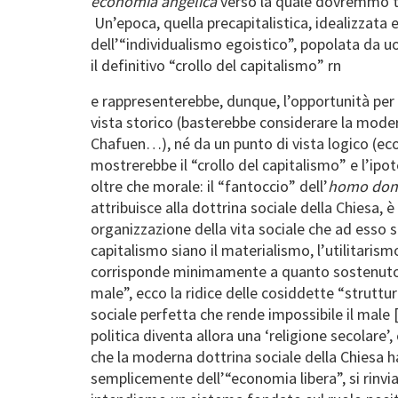
economia angelica
verso la quale dovremmo te
Un’epoca, quella precapitalistica, idealizzata
dell’“individualismo egoistico”, popolata da 
il definitivo “crollo del capitalismo”
rn
e rappresenterebbe, dunque, l’opportunità pe
vista storico (basterebbe considerare la modern
Chafuen…), né da un punto di vista logico (econ
mostrerebbe il “crollo del capitalismo” e l’ip
oltre che morale: il “fantoccio” dell’
homo don
attribuisce alla dottrina sociale della Chiesa, 
organizzazione della vita sociale che ad esso 
capitalismo siano il materialismo, l’utilitari
corrisponde minimamente a quanto sostenuto d
male”, ecco la ridice delle cosiddette “strutt
sociale perfetta che rende impossibile il male 
politica diventa allora una ‘religione secolare’
che la moderna dottrina sociale della Chiesa h
semplicemente dell’“economia libera”, si rinvi