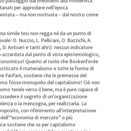
ivo passaggio dal medioevo alla modernità.
ntanati per approdare nell’epoca
resentata – ma non motivata – dal nostro come
na simile tesi non regga né da un punto di
e: O. Nuccio, L. Pellicani, O. Bazzichi, A.
. Antiseri e tanti altri): nessun indicatore
o azzardata dal punto di vista epistemologico,
conomicus
! Quanto al ruolo che Böckenförde
criticato il materialismo e tutte le forme di
ne Fanfani, sostiene che le premesse del
goismo fosse monopolio del capitalismo! Ciò non
’uomo tende verso il bene, ma è pure capace di
possedere il segreto di un’organizzazione
iolenza o la menzogna, per realizzarla. La
 proposito, con riferimento all’interpretazione
, dell’“economia di mercato” o più
fice sostiene che se per capitalismo