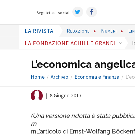
Seguici sui social
LA RIVISTA
Redazione
Numeri
Li
LA FONDAZIONE ACHILLE GRANDI
I
L’economica angelic
Home
Archivio
Economia e Finanza
L’ec
|
8 Giugno 2017
(Una versione ridotta è stata pubblic
rn
rnL’articolo di Ernst-Wolfang Böckenf