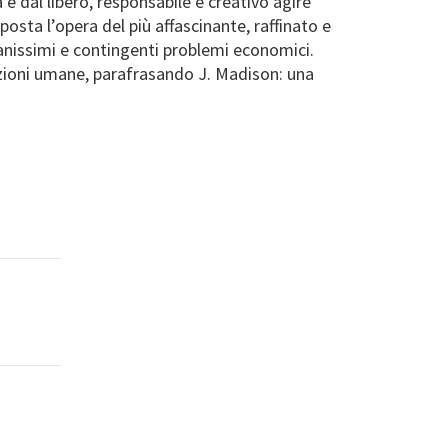
e dal libero, responsabile e creativo agire
osta l’opera del più affascinante, raffinato e
manissimi e contingenti problemi economici.
uzioni umane, parafrasando J. Madison: una