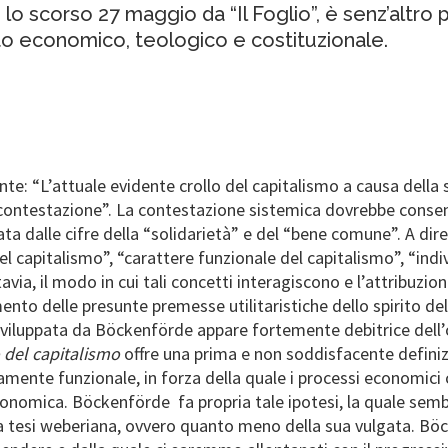
lo scorso 27 maggio da “Il Foglio”, è senz’altro 
ito economico, teologico e costituzionale.
te: “L’attuale evidente crollo del capitalismo a causa della 
contestazione”. La contestazione sistemica dovrebbe consen
dalle cifre della “solidarietà” e del “bene comune”. A dire il
l capitalismo”, “carattere funzionale del capitalismo”, “ind
ia, il modo in cui tali concetti interagiscono e l’attribuzion
mento delle presunte premesse utilitaristiche dello spirito de
o sviluppata da Böckenförde appare fortemente debitrice dell
o del capitalismo
offre una prima e non soddisfacente definizi
uramente funzionale, in forza della quale i processi economic
 economica. Böckenförde fa propria tale ipotesi, la quale sem
a tesi weberiana, ovvero quanto meno della sua vulgata. Bö