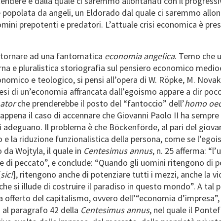
ndere e dalla quale ci saremmo allontanati con il progress
 e popolata da angeli, un Eldorado dal quale ci saremmo allo
uomini prepotenti e predatori. L’attuale crisi economica è p
r tornare ad una fantomatica
economia angelica
. Temo che u
a e pluralistica storiografia sul pensiero economico medioeval
omico e teologico, si pensi all’opera di W. Röpke, M. Novak, D
otesi di un’economia affrancata dall’egoismo appare a dir poc
ator
che prenderebbe il posto del “fantoccio” dell’
homo oe
è appena il caso di accennare che Giovanni Paolo II ha sempre 
si adeguano. Il problema è che Böckenförde, al pari del giova
smo e la riduzione funzionalistica della persona, come se l’e
a Wojtyla, il quale in
Centesimus annus
, n. 25 afferma: “l
ure di peccato”, e conclude: “Quando gli uomini ritengono di 
[
sic!
], ritengono anche di potenziare tutti i mezzi, anche la v
, che si illude di costruire il paradiso in questo mondo”. A tal
a offerto del capitalismo, ovvero dell’“economia d’impresa”
a al paragrafo 42 della
Centesimus annus
, nel quale il Ponte