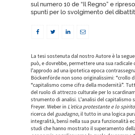
sul numero 10 de “Il Regno” e ripreso 
spunti per lo svolgimento del dibatt
La tesi sostenuta dal nostro Autore è la seguen
può, e dovrebbe, permettere una sua radicale 
l’approdo ad una ipotetica epoca contrassegnata 
Böckenförde non sono originalissimi: “crollo de
“capitalismo come cifra della modernità”. Tuttav
del ruolo di attrezzo culturale per lo scardina
strumento di analisi. L’analisi del capitalism
Freyer. Weber in
L’etica protestante e lo spirit
ricerca del
guadagno
, il tutto in una logica p
integralità, bensì nella sua pura funzionalità
studi che hanno mostrato il superamento dell