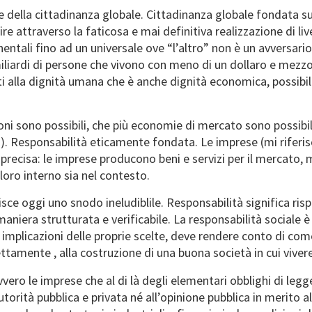
 della cittadinanza globale. Cittadinanza globale fondata sull
 attraverso la faticosa e mai definitiva realizzazione di livel
nentali fino ad un universale ove “l’altro” non è un avversari
iliardi di persone che vivono con meno di un dollaro e mezzo
alla dignità umana che è anche dignità economica, possibilit
oni sono possibili, che più economie di mercato sono possibil
bali). Responsabilità eticamente fondata. Le imprese (mi rifer
 precisa: le imprese producono beni e servizi per il mercato
loro interno sia nel contesto.
isce oggi uno snodo ineludiblile. Responsabilità significa ris
 maniera strutturata e verificabile. La responsabilità sociale
mplicazioni delle proprie scelte, deve rendere conto di come 
tamente , alla costruzione di una buona società in cui vivere
vvero le imprese che al di là degli elementari obblighi di le
torità pubblica e privata né all’opinione pubblica in merito 