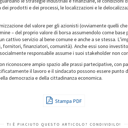
iguardano le strategie industriali e finanziarie, le condizioni d
a dei prodotti e dei processi, le localizzazioni e le delocaliz
izzazione del valore per gli azionisti (ovviamente quelli ch
mine – del proprio valore di borsa assumendolo come base per
 un cattivo servizio al bene comune e anche a se stessa. L’im
, fornitori, finanziatori, comunità). Anche essi sono investitori
sa socialmente responsabile assume i suoi stakeholder non c
 riconoscere ampio spazio alle prassi partecipative, con par
pecificatamente il lavoro e il sindacato possono essere punto
della democrazia e della cittadinanza economica.
Stampa PDF
TI È PIACIUTO QUESTO ARTICOLO? CONDIVIDILO!