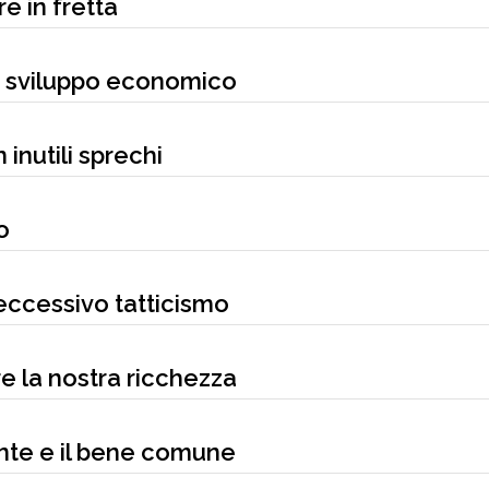
re in fretta
lo sviluppo economico
 inutili sprechi
o
l’eccessivo tatticismo
are la nostra ricchezza
onte e il bene comune