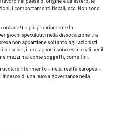
i lavoro nel paese di origine e all’estero, le
zazioni, i comportamenti fiscali, ecc. Non sono
e contano!) o più propriamente la
 giochi speculativi nella dissociazione tra
presa non appartiene soltanto agli azionisti
 a rischio, i loro apporti sono essenziali per il
ome mezzi ma come soggetti, come fini.
ticolare riferimento – nella realtà europea –
 di innesco di una nuova governance nella