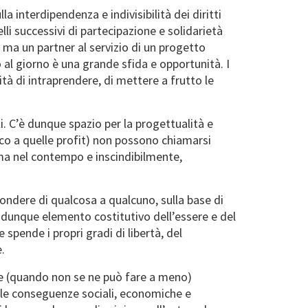
a interdipendenza e indivisibilità dei diritti
li successivi di partecipazione e solidarietà
o ma un partner al servizio di un progetto
 al giorno è una grande sfida e opportunità. I
à di intraprendere, di mettere a frutto le
i. C’è dunque spazio per la progettualità e
isco a quelle profit) non possono chiamarsi
, ma nel contempo e inscindibilmente,
pondere di qualcosa a qualcuno, sulla base di
 è dunque elemento costitutivo dell’essere e del
spende i propri gradi di libertà, del
.
gge (quando non se ne può fare a meno)
alle conseguenze sociali, economiche e