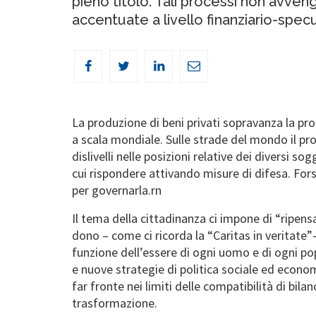
pieno titolo. Tali processi non avven
accentuate a livello finanziario-specul
La produzione di beni privati sopravanza la pro
a scala mondiale. Sulle strade del mondo il pro
dislivelli nelle posizioni relative dei diversi 
cui rispondere attivando misure di difesa. Forse 
per governarla.rn
Il tema della cittadinanza ci impone di “ripensar
dono – come ci ricorda la “Caritas in veritate”
funzione dell’essere di ogni uomo e di ogni po
e nuove strategie di politica sociale ed economi
far fronte nei limiti delle compatibilità di bil
trasformazione.