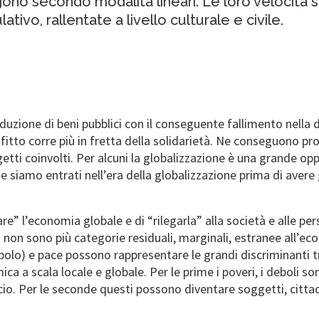
gono secondo modalità lineari. Le loro velocità s
ativo, rallentate a livello culturale e civile.
duzione di beni pubblici con il conseguente fallimento nella d
fitto corre più in fretta della solidarietà. Ne conseguono pro
soggetti coinvolti. Per alcuni la globalizzazione è una grande 
siamo entrati nell’era della globalizzazione prima di avere gli
e” l’economia globale e di “rilegarla” alla società e alle perso
- non sono più categorie residuali, marginali, estranee all’e
polo) e pace possono rappresentare le grandi discriminanti tr
ca a scala locale e globale. Per le prime i poveri, i deboli son
ancio. Per le seconde questi possono diventare soggetti, cittad