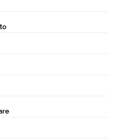
ato
are