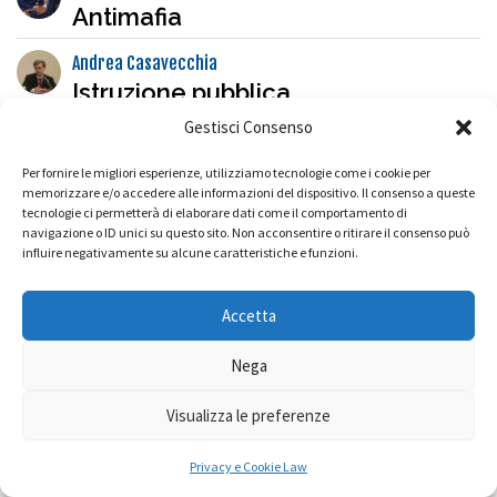
Antimafia
Andrea Casavecchia
Istruzione pubblica
Gestisci Consenso
Fabio Cucculelli
Populismo
Per fornire le migliori esperienze, utilizziamo tecnologie come i cookie per
memorizzare e/o accedere alle informazioni del dispositivo. Il consenso a queste
Andrea Casavecchia
tecnologie ci permetterà di elaborare dati come il comportamento di
navigazione o ID unici su questo sito. Non acconsentire o ritirare il consenso può
Generatività sociale
influire negativamente su alcune caratteristiche e funzioni.
Fabio Cucculelli
Economia civile, sociale, solidale
Accetta
Andrea Casavecchia
Nega
Vulnerabilità sociale
Visualizza le preferenze
Fabio Cucculelli
Lavoratori della conoscenza
Privacy e Cookie Law