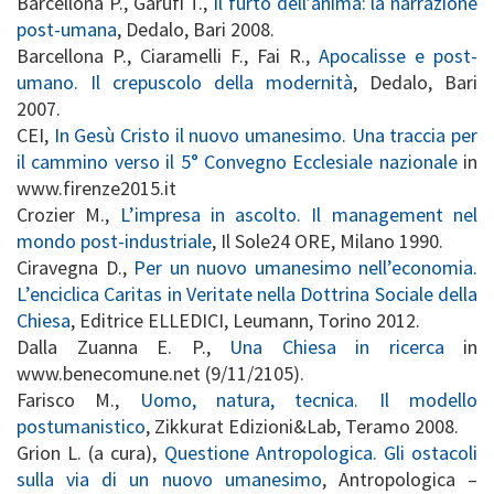
Barcellona P., Garufi T.,
Il furto dell’anima: la narrazione
post-umana
, Dedalo, Bari 2008.
Barcellona P., Ciaramelli F., Fai R.,
Apocalisse e post-
umano. Il crepuscolo della modernità
, Dedalo, Bari
2007.
CEI,
In Gesù Cristo il nuovo umanesimo. Una traccia per
il cammino verso il 5° Convegno Ecclesiale nazionale
in
www.firenze2015.it
Crozier M.,
L’impresa in ascolto. Il management nel
mondo post-industriale
, Il Sole24 ORE, Milano 1990.
Ciravegna D.,
Per un nuovo umanesimo nell’economia.
L’enciclica Caritas in Veritate nella Dottrina Sociale della
Chiesa
, Editrice ELLEDICI, Leumann, Torino 2012.
Dalla Zuanna E. P.,
Una Chiesa in ricerca
in
www.benecomune.net (9/11/2105).
Farisco M.,
Uomo, natura, tecnica. Il modello
postumanistico
, Zikkurat Edizioni&Lab, Teramo 2008.
Grion L. (a cura),
Questione Antropologica. Gli ostacoli
sulla via di un nuovo umanesimo
, Antropologica –