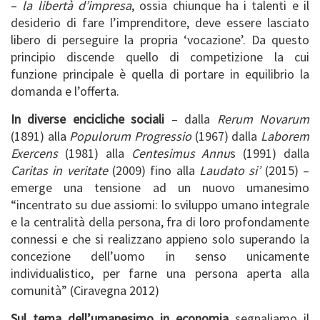
–
la libertà d’impresa
, ossia chiunque ha i talenti e il
desiderio di fare l’imprenditore, deve essere lasciato
libero di perseguire la propria ‘vocazione’. Da questo
principio discende quello di competizione la cui
funzione principale è quella di portare in equilibrio la
domanda e l’offerta.
In diverse encicliche sociali
– dalla
Rerum Novarum
(1891) alla
Populorum Progressio
(1967) dalla
Laborem
Exercens
(1981) alla
Centesimus Annu
s (1991) dalla
Caritas in veritate
(2009) fino alla
Laudato si’
(2015) –
emerge una tensione ad un nuovo umanesimo
“incentrato su due assiomi: lo sviluppo umano integrale
e la centralità della persona, fra di loro profondamente
connessi e che si realizzano appieno solo superando la
concezione dell’uomo in senso unicamente
individualistico, per farne una persona aperta alla
comunità” (Ciravegna 2012)
Sul tema dell’umanesimo in economia
segnaliamo il