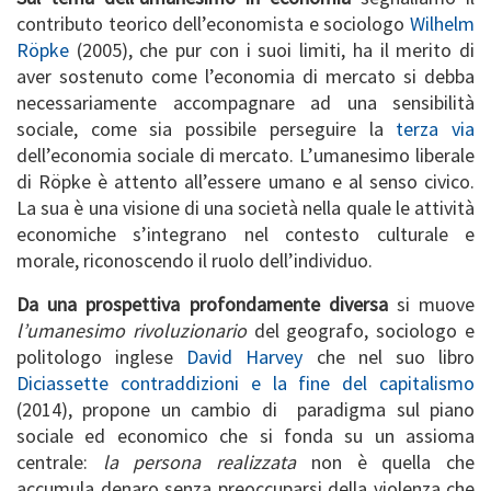
contributo teorico dell’economista e sociologo
Wilhelm
Röpke
(2005), che pur con i suoi limiti, ha il merito di
aver sostenuto come l’economia di mercato si debba
necessariamente accompagnare ad una sensibilità
sociale, come sia possibile perseguire la
terza via
dell’economia sociale di mercato. L’umanesimo liberale
di Röpke è attento all’essere umano e al senso civico.
La sua è una visione di una società nella quale le attività
economiche s’integrano nel contesto culturale e
morale, riconoscendo il ruolo dell’individuo.
Da una prospettiva profondamente diversa
si muove
l’umanesimo rivoluzionario
del geografo, sociologo e
politologo inglese
David Harvey
che nel suo libro
Diciassette contraddizioni e la fine del capitalismo
(2014), propone un cambio di paradigma sul piano
sociale ed economico che si fonda su un assioma
centrale:
la persona realizzata
non è quella che
accumula denaro senza preoccuparsi della violenza che