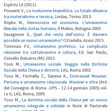
Espíritu LX (2011).
Possenti V.,
La rivoluzione biopolitica. La fatale alleanza
tra materialismo e tecnica
, Lindau, Torino 2013.
Röpke W.,
Democrazia ed economia. L’umanesimo
liberale nella civitas humana
, Il Mulino, Bologna 2005.
Savagnone G.,
Quel che resta dell’uomo. È davvero
possibile un nuovo umanesimo?
Cittadella, Assisi 2015.
Tommasi F.V.,
Umanesimo profetico. La complicata
relazione tra cattolicesimo e cultura
, Ed. San Paolo,
Cinisello Balsamo (Mi) 2015.
Toso M.,
Umanesimo sociale. Viaggio nella Dottrina
Sociale della Chiesa e dintorni
, LAS, Roma 2002.
Toso M., Formella Z., Danese A.,
Emmanuel Mounier.
Persona e umanesimo relazionale. Mounier e oltre
(Atti
del Convegno di Roma -UPS – 12-14 gennaio 2005) vol.
I e II, LAS, Roma, 2005.
Toso M.,
La dottrina sociale della Chiesa per un nuovo
umanesimo integrale e solidale
in Note di Pastorale