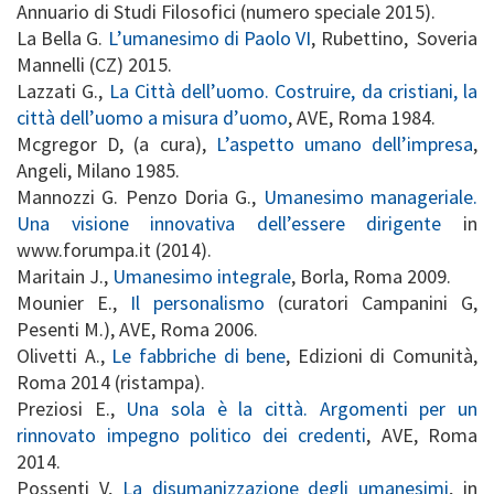
Annuario di Studi Filosofici (numero speciale 2015).
La Bella G.
L’umanesimo di Paolo VI
, Rubettino, Soveria
Mannelli (CZ) 2015.
Lazzati G.,
La Città dell’uomo. Costruire, da cristiani, la
città dell’uomo a misura d’uomo
, AVE, Roma 1984.
Mcgregor D, (a cura),
L’aspetto umano dell’impresa
,
Angeli, Milano 1985.
Mannozzi G. Penzo Doria G.,
Umanesimo manageriale.
Una visione innovativa dell’essere dirigente
in
www.forumpa.it (2014).
Maritain J.,
Umanesimo integrale
, Borla, Roma 2009.
Mounier E.,
Il personalismo
(curatori Campanini G,
Pesenti M.), AVE, Roma 2006.
Olivetti A.,
Le fabbriche di bene
, Edizioni di Comunità,
Roma 2014 (ristampa).
Preziosi E.,
Una sola è la città. Argomenti per un
rinnovato impegno politico dei credenti
, AVE, Roma
2014.
Possenti V,
La disumanizzazione degli umanesimi
, in