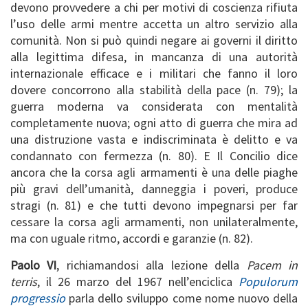
devono provvedere a chi per motivi di coscienza rifiuta
l’uso delle armi mentre accetta un altro servizio alla
comunità. Non si può quindi negare ai governi il diritto
alla legittima difesa, in mancanza di una autorità
internazionale efficace e i militari che fanno il loro
dovere concorrono alla stabilità della pace (n. 79); la
guerra moderna va considerata con mentalità
completamente nuova; ogni atto di guerra che mira ad
una distruzione vasta e indiscriminata è delitto e va
condannato con fermezza (n. 80). E Il Concilio dice
ancora che la corsa agli armamenti è una delle piaghe
più gravi dell’umanità, danneggia i poveri, produce
stragi (n. 81) e che tutti devono impegnarsi per far
cessare la corsa agli armamenti, non unilateralmente,
ma con uguale ritmo, accordi e garanzie (n. 82).
Paolo VI
, richiamandosi alla lezione della
Pacem in
terris
, il 26 marzo del 1967 nell’enciclica
Populorum
progressio
parla dello sviluppo come nome nuovo della