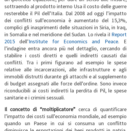
sottraendo al prodotto interno Usa il costo delle guerre
resterebbe il Pil dell’Italia. Dal 2008 ad oggi l’impatto
dei conflitti sull’economia è aumentato del 15,3%,
complici gli inasprimenti delle situazioni in Siria, in Iraq,
in Somalia e nel meridione del Sudan. Lo rivela iI
Report
2015
dell’
Institute for Economics and Peace
. E
l’indagine entra ancora più nel dettaglio, cercando di
stabilire i costi diretti e quelli indiretti causati dai
conflitti. Tra i primi figurano ad esempio le spese
relative alle incarcerazioni, alle infrastrutture e agli
immobili distrutti durante gli attacchi e al supplemento
di budget assegnati alle forze dell’ordine. Sono invece
riconducibili ai costi indiretti la perdita di Pil, le spese
sanitarie e i crimini sessuali.
Il concetto di “moltiplicatore”
cerca di quantificare
l’impatto dei costi sull’economia mondiale, ad esempio
quando un Paese in cui si consuma un conflitto
diminuisce le esportazioni dei beni prodotti in patria,