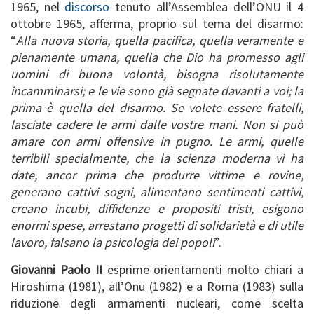
1965, nel
discorso
tenuto all’Assemblea dell’ONU il 4
ottobre 1965, afferma, proprio sul tema del disarmo:
“
Alla nuova storia, quella pacifica, quella veramente e
pienamente umana, quella che Dio ha promesso agli
uomini di buona volontà, bisogna risolutamente
incamminarsi; e le vie sono già segnate davanti a voi; la
prima è quella del disarmo. Se volete essere fratelli,
lasciate cadere le armi dalle vostre mani. Non si può
amare con armi offensive in pugno. Le armi, quelle
terribili specialmente, che la scienza moderna vi ha
date, ancor prima che produrre vittime e rovine,
generano cattivi sogni, alimentano sentimenti cattivi,
creano incubi, diffidenze e propositi tristi, esigono
enormi spese, arrestano progetti di solidarietà e di utile
lavoro, falsano la psicologia dei popoli
”.
Giovanni Paolo II
esprime orientamenti molto chiari a
Hiroshima (1981), all’Onu (1982) e a Roma (1983) sulla
riduzione degli armamenti nucleari, come scelta