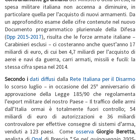
spesa militare italiana non accenna a diminuire, in
particolare quella per l’acquisto di nuovi armamenti. Da
un approfondito esame delle cifre contenute nel nuovo
Documento programmatico pluriennale della Difesa
(
Dpp 2015-2017
), risulta che le forze armate italiane –
Carabinieri esclusi – ci costeranno anche quest’anno 17
miliardi di euro, di cui ben 4,7 miliardi per l’acquisto di
aerei e navi da guerra, carri armati, missili e fucili: la
stessa cifra spesa nel 2014.
Secondo i
dati diffusi
dalla
Rete Italiana per il Disarmo
lo scorso luglio – in occasione del 25º anniversario di
approvazione della Legge 185/90 che regolamenta
l’export militare del nostro Paese – Il traffico delle armi
dall’Italia ormai è totalmente fuori controllo; 54
miliardi di euro di autorizzazioni e 36 miliardi
controvalore per effettive consegne di sistemi d’arma,
venduti a 123 paesi. Come
osserva
Giorgio Beretta
,
analista di
Opal
di Brescia “
Se nel quinquennio 2005-