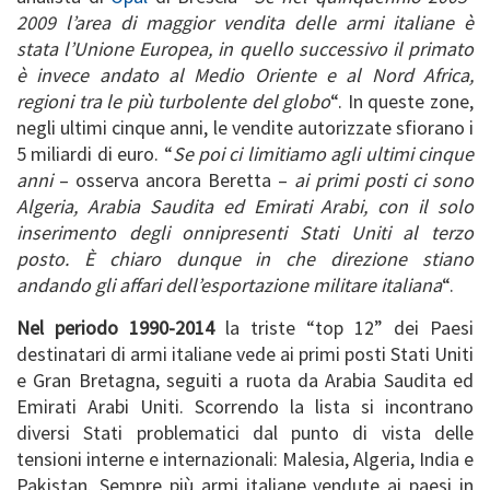
2009 l’area di maggior vendita delle armi italiane è
stata l’Unione Europea, in quello successivo il primato
è invece andato al Medio Oriente e al Nord Africa,
regioni tra le più turbolente del globo
“. In queste zone,
negli ultimi cinque anni, le vendite autorizzate sfiorano i
5 miliardi di euro. “
Se poi ci limitiamo agli ultimi cinque
anni
– osserva ancora Beretta –
ai primi posti ci sono
Algeria, Arabia Saudita ed Emirati Arabi, con il solo
inserimento degli onnipresenti Stati Uniti al terzo
posto. È chiaro dunque in che direzione stiano
andando gli affari dell’esportazione militare italiana
“.
Nel periodo 1990-2014
la triste “top 12” dei Paesi
destinatari di armi italiane vede ai primi posti Stati Uniti
e Gran Bretagna, seguiti a ruota da Arabia Saudita ed
Emirati Arabi Uniti. Scorrendo la lista si incontrano
diversi Stati problematici dal punto di vista delle
tensioni interne e internazionali: Malesia, Algeria, India e
Pakistan. Sempre più armi italiane vendute ai paesi in