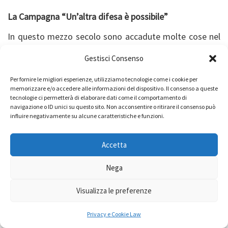
La Campagna “Un’altra difesa è possibile”
In questo mezzo secolo sono accadute molte cose nel
nostro Paese ed oggi il servizio civile è ormai
Gestisci Consenso
formalmente, per l’ordinamento italiano, parte di una
modalità di difesa della patria alternativa a quella
Per fornire le migliori esperienze, utilizziamo tecnologie come i cookie per
militare. Ma in realtà i due modelli di difesa non sono, in
memorizzare e/o accedere alle informazioni del dispositivo. Il consenso a queste
nessun modo, comparabili: lo strumento militare è
tecnologie ci permetterà di elaborare dati come il comportamento di
navigazione o ID unici su questo sito. Non acconsentire o ritirare il consenso può
sempre più potenziato e finanziato e utilizzato
influire negativamente su alcune caratteristiche e funzioni.
nell’offesa delle “Patrie altrui”, come scriveva don
Milani, mentre la difesa civile, non armata e nonviolenta
Accetta
– salvo poche decine di milioni l’anno per il servizio civile
(e il collegato esperimento transitorio dei corpi civili di
Nega
pace) – non ha risorse, ne organizzazione, ne
preparazione adeguate. La campagna
Un’altra difesa è
Visualizza le preferenze
possibile
, a cui aderiscono anche le Acli, ha depositato
oltre 53.000 firme in Parlamento con l’obiettivo di
Privacy e Cookie Law
ottenere un riconoscimento della pari dignità, con tutto