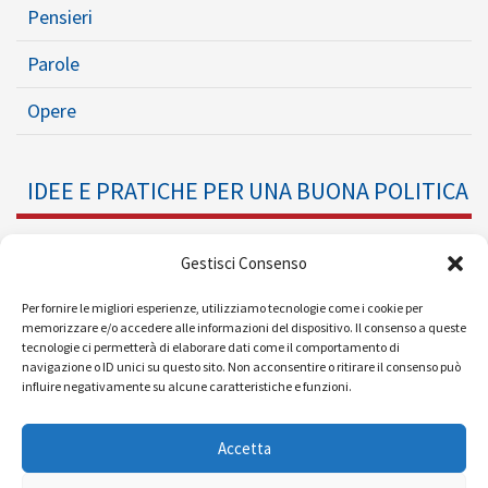
Pensieri
Parole
Opere
IDEE E PRATICHE PER UNA BUONA POLITICA
Dossier
Gestisci Consenso
Formazione Politica
Per fornire le migliori esperienze, utilizziamo tecnologie come i cookie per
memorizzare e/o accedere alle informazioni del dispositivo. Il consenso a queste
tecnologie ci permetterà di elaborare dati come il comportamento di
Eventi
navigazione o ID unici su questo sito. Non acconsentire o ritirare il consenso può
influire negativamente su alcune caratteristiche e funzioni.
Ricerche e Analisi
Accetta