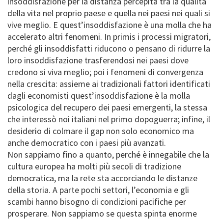
insoddisfazione per la distanza percepita tra la qualità
della vita nel proprio paese e quella nei paesi nei quali si
vive meglio. E quest’insoddisfazione è una molla che ha
accelerato altri fenomeni. In primis i processi migratori,
perché gli insoddisfatti riducono o pensano di ridurre la
loro insoddisfazione trasferendosi nei paesi dove
credono si viva meglio; poi i fenomeni di convergenza
nella crescita: assieme ai tradizionali fattori identificati
dagli economisti quest’insoddisfazione è la molla
psicologica del recupero dei paesi emergenti, la stessa
che interessò noi italiani nel primo dopoguerra; infine, il
desiderio di colmare il gap non solo economico ma
anche democratico con i paesi più avanzati.
Non sappiamo fino a quanto, perché è innegabile che la
cultura europea ha molti più secoli di tradizione
democratica, ma la rete sta accorciando le distanze
della storia. A parte pochi settori, l’economia e gli
scambi hanno bisogno di condizioni pacifiche per
prosperare. Non sappiamo se questa spinta enorme