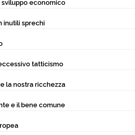
lo sviluppo economico
 inutili sprechi
o
l’eccessivo tatticismo
are la nostra ricchezza
onte e il bene comune
uropea