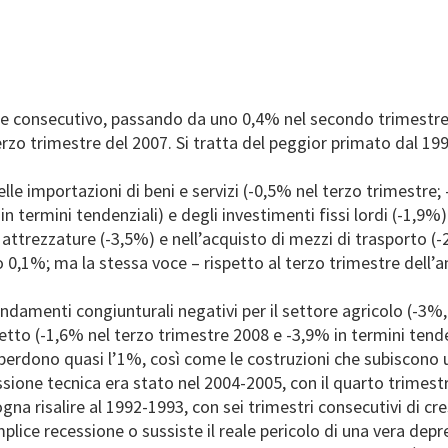
estre consecutivo, passando da uno 0,4% nel secondo trimestre
rzo trimestre del 2007. Si tratta del peggior primato dal 199
e importazioni di beni e servizi (-0,5% nel terzo trimestre; -
n termini tendenziali) e degli investimenti fissi lordi (-1,9%)
 attrezzature (-3,5%) e nell’acquisto di mezzi di trasporto (
llo 0,1%; ma la stessa voce – rispetto al terzo trimestre dell’
 andamenti congiunturali negativi per il settore agricolo (-3%,
retto (-1,6% nel terzo trimestre 2008 e -3,9% in termini tenden
i perdono quasi l’1%, così come le costruzioni che subiscono u
ecessione tecnica era stato nel 2004-2005, con il quarto trimes
ogna risalire al 1992-1993, con sei trimestri consecutivi di c
mplice recessione o sussiste il reale pericolo di una vera dep