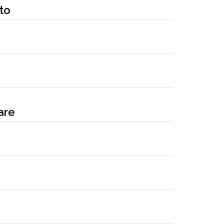
ato
are