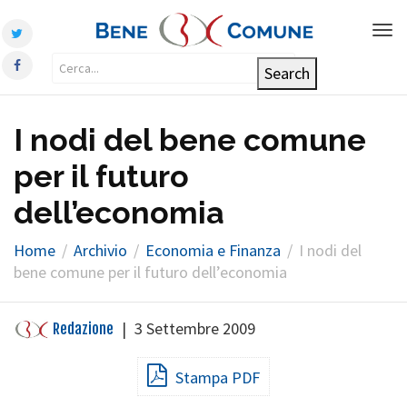
Tog
nav
I nodi del bene comune
per il futuro
dell’economia
Home
Archivio
Economia e Finanza
I nodi del
bene comune per il futuro dell’economia
|
3 Settembre 2009
Redazione
Stampa PDF