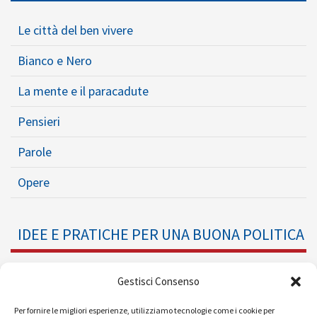
Le città del ben vivere
Bianco e Nero
La mente e il paracadute
Pensieri
Parole
Opere
IDEE E PRATICHE PER UNA BUONA POLITICA
Dossier
Gestisci Consenso
Formazione Politica
Per fornire le migliori esperienze, utilizziamo tecnologie come i cookie per