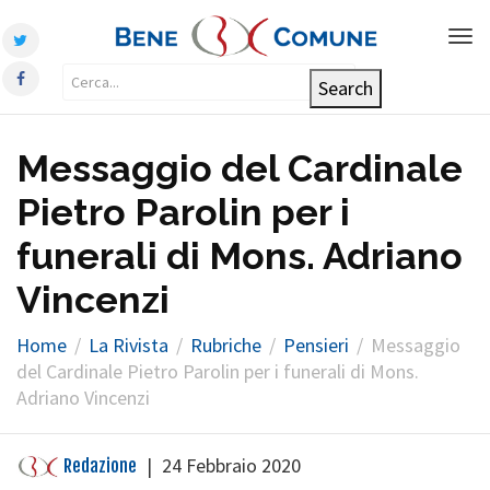
Tog
nav
Messaggio del Cardinale
Pietro Parolin per i
funerali di Mons. Adriano
Vincenzi
Home
La Rivista
Rubriche
Pensieri
Messaggio
del Cardinale Pietro Parolin per i funerali di Mons.
Adriano Vincenzi
|
24 Febbraio 2020
Redazione