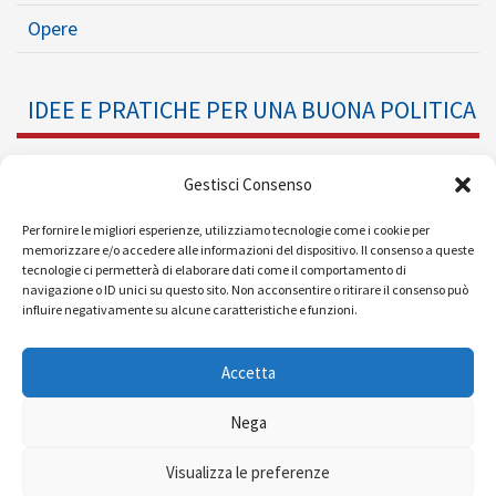
Opere
IDEE E PRATICHE PER UNA BUONA POLITICA
Dossier
Gestisci Consenso
Formazione Politica
Per fornire le migliori esperienze, utilizziamo tecnologie come i cookie per
memorizzare e/o accedere alle informazioni del dispositivo. Il consenso a queste
tecnologie ci permetterà di elaborare dati come il comportamento di
Eventi
navigazione o ID unici su questo sito. Non acconsentire o ritirare il consenso può
influire negativamente su alcune caratteristiche e funzioni.
Ricerche e Analisi
Accetta
Nega
© 2008 - 2026 |
| Powered by
Visualizza le preferenze