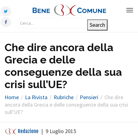
Tog
nav
Che dire ancora della
Grecia e delle
conseguenze della sua
crisi sull’UE?
Home
La Rivista
Rubriche
Pensieri
Che dire
ancora della Grecia e delle conseguenze della sua crisi
sull’UE?
|
9 Luglio 2015
Redazione