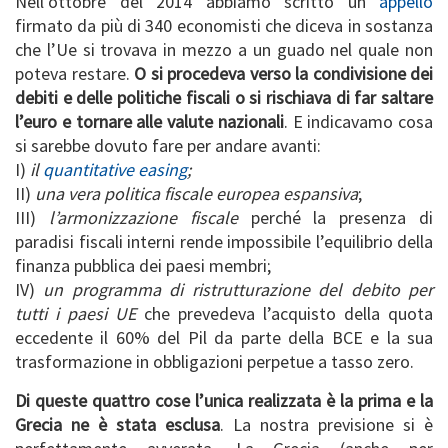
Nell’ottobre del 2014 abbiamo scritto un
appello
firmato da più di 340 economisti che diceva in sostanza
che l’Ue si trovava in mezzo a un guado nel quale non
poteva restare.
O si procedeva verso la condivisione dei
debiti e delle politiche fiscali o si rischiava di far saltare
l’euro e tornare alle valute nazionali
. E indicavamo cosa
si sarebbe dovuto fare per andare avanti:
I)
il
quantitative easing
;
II)
una vera politica fiscale europea espansiva
;
III)
l’armonizzazione fiscale
perché la presenza di
paradisi fiscali interni rende impossibile l’equilibrio della
finanza pubblica dei paesi membri;
IV)
un programma di ristrutturazione del debito per
tutti i paesi UE
che prevedeva l’acquisto della quota
eccedente il 60% del Pil da parte della BCE e la sua
trasformazione in obbligazioni perpetue a tasso zero.
Di queste quattro cose l’unica realizzata è la prima e la
Grecia ne è stata esclusa
. La nostra previsione si è