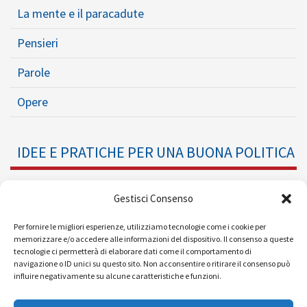
La mente e il paracadute
Pensieri
Parole
Opere
IDEE E PRATICHE PER UNA BUONA POLITICA
Dossier
Gestisci Consenso
Formazione Politica
Per fornire le migliori esperienze, utilizziamo tecnologie come i cookie per
memorizzare e/o accedere alle informazioni del dispositivo. Il consenso a queste
tecnologie ci permetterà di elaborare dati come il comportamento di
Eventi
navigazione o ID unici su questo sito. Non acconsentire o ritirare il consenso può
influire negativamente su alcune caratteristiche e funzioni.
Ricerche e Analisi