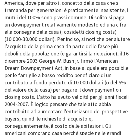
America, dove per altro il concetto della casa che si
tramanda per generazioni è praticamente inesistente, i
mutui del 100% sono prassi comune. Di solito si paga
un downpayment relativamente modesto ed una cifra
alla consegna della casa (i cosidetti closing costs)
(10.000-30.000 dollari). Per inciso, si noti che per aiutare
l’acquisto della prima casa da parte delle fasce più
deboli della popolazione (e garantirsi la rielezione), il 16
dicembre 2003 George W. Bush jr. firmò l’American
Dream Downpayment Act, in base al quale era possibile
per le famiglie a basso reddito beneficiare di un
contributo a fondo perduto di 10.000 dollari (o del 6%
del valore della casa) per pagare il downpayment o i
closing costs. L’atto ha avuto validità per gli anni fiscali
2004-2007. È logico pensare che tale atto abbia
contribuito ad aumentare l’entusiasmo dei prospettive
buyers, quindi le richieste di acquisto e,
conseguentemente, il costo delle abitazioni. Gli
americani comprano casa perché specie nelle grandi