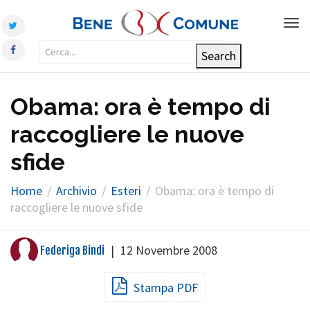
Tog
nav
Obama: ora è tempo di
raccogliere le nuove
sfide
Home
Archivio
Esteri
Obama: ora è tempo di
raccogliere le nuove sfide
|
12 Novembre 2008
Federiga Bindi
Stampa PDF