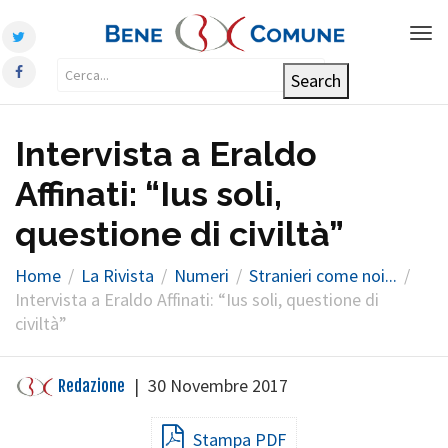
Tog
nav
Intervista a Eraldo
Affinati: “Ius soli,
questione di civiltà”
Home
La Rivista
Numeri
Stranieri come noi...
Intervista a Eraldo Affinati: “Ius soli, questione di
civiltà”
|
30 Novembre 2017
Redazione
Stampa PDF