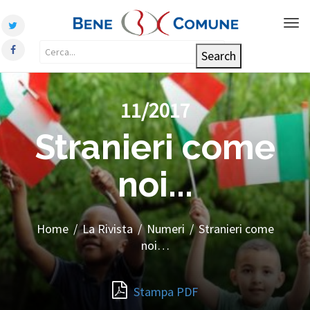
Tog
nav
11/2017
Stranieri come
noi...
Home
/
La Rivista
/
Numeri
/
Stranieri come
noi…
Stampa PDF