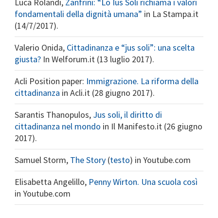
Luca Rolandi,
Zanfrini: “Lo Ius Soli richiama i valori
fondamentali della dignità umana”
in La Stampa.it
(14/7/2017).
Valerio Onida,
Cittadinanza e “jus soli”: una scelta
giusta?
In Welforum.it (13 luglio 2017).
Acli Position paper:
Immigrazione. La riforma della
cittadinanza
in Acli.it (28 giugno 2017).
Sarantis Thanopulos,
Jus soli, il diritto di
cittadinanza nel mondo
in Il Manifesto.it (26 giugno
2017).
Samuel Storm,
The Story
(
testo
) in Youtube.com
Elisabetta Angelillo,
Penny Wirton. Una scuola così
in Youtube.com