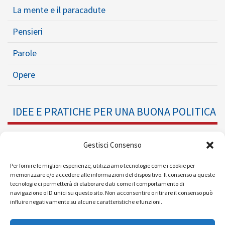
La mente e il paracadute
Pensieri
Parole
Opere
IDEE E PRATICHE PER UNA BUONA POLITICA
Dossier
Gestisci Consenso
Formazione Politica
Per fornire le migliori esperienze, utilizziamo tecnologie come i cookie per
memorizzare e/o accedere alle informazioni del dispositivo. Il consenso a queste
tecnologie ci permetterà di elaborare dati come il comportamento di
Eventi
navigazione o ID unici su questo sito. Non acconsentire o ritirare il consenso può
influire negativamente su alcune caratteristiche e funzioni.
Ricerche e Analisi