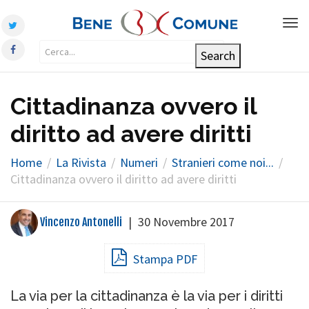
Tog
nav
Cittadinanza ovvero il
diritto ad avere diritti
Home
La Rivista
Numeri
Stranieri come noi...
Cittadinanza ovvero il diritto ad avere diritti
|
30 Novembre 2017
Vincenzo Antonelli
Stampa PDF
La via per la cittadinanza è la via per i diritti