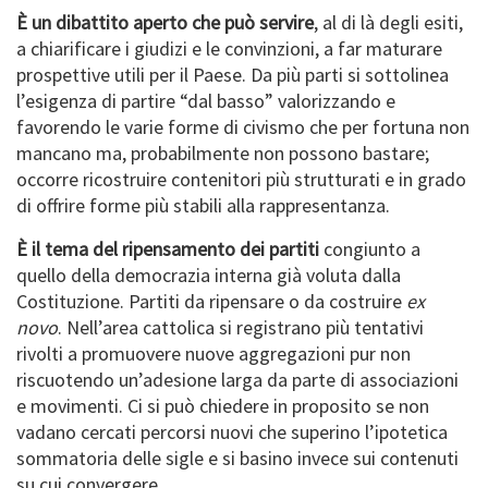
È un dibattito aperto che può servire
, al di là degli esiti,
a chiarificare i giudizi e le convinzioni, a far maturare
prospettive utili per il Paese. Da più parti si sottolinea
l’esigenza di partire “dal basso” valorizzando e
favorendo le varie forme di civismo che per fortuna non
mancano ma, probabilmente non possono bastare;
occorre ricostruire contenitori più strutturati e in grado
di offrire forme più stabili alla rappresentanza.
È il tema del ripensamento dei partiti
congiunto a
quello della democrazia interna già voluta dalla
Costituzione. Partiti da ripensare o da costruire
ex
novo
. Nell’area cattolica si registrano più tentativi
rivolti a promuovere nuove aggregazioni pur non
riscuotendo un’adesione larga da parte di associazioni
e movimenti. Ci si può chiedere in proposito se non
vadano cercati percorsi nuovi che superino l’ipotetica
sommatoria delle sigle e si basino invece sui contenuti
su cui convergere.