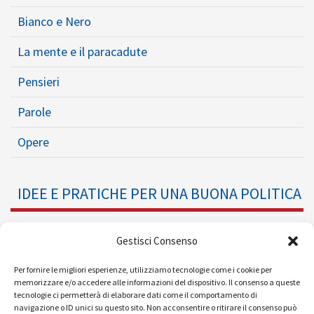
Bianco e Nero
La mente e il paracadute
Pensieri
Parole
Opere
IDEE E PRATICHE PER UNA BUONA POLITICA
Dossier
Gestisci Consenso
Formazione Politica
Per fornire le migliori esperienze, utilizziamo tecnologie come i cookie per
memorizzare e/o accedere alle informazioni del dispositivo. Il consenso a queste
tecnologie ci permetterà di elaborare dati come il comportamento di
Eventi
navigazione o ID unici su questo sito. Non acconsentire o ritirare il consenso può