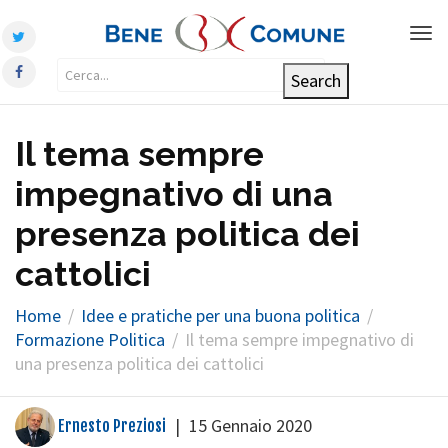
Tog
nav
Il tema sempre
impegnativo di una
presenza politica dei
cattolici
Home
Idee e pratiche per una buona politica
Formazione Politica
Il tema sempre impegnativo di
una presenza politica dei cattolici
|
15 Gennaio 2020
Ernesto Preziosi