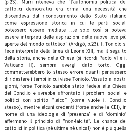
(p.23). Murri riteneva che “l’autonomia politica dei
cattolici democratici era ormai una necessità che
discendeva dal riconoscimento dello Stato italiano
come espressione storica in cui le parti sociali
potessero essere mediate …e solo così si poteva
essere interpreti delle aspirazioni delle nuove leve più
aperte del mondo cattolico” (Ardigò, p.23). Il Toniolo si
fece interprete della linea di Leone XIII, ma il seguito
della storia, anche della Chiesa (si ricordi Paolo VI e il
Vaticano II), sembra avergli dato torto. Oggi
commetterebbero lo stesso errore quanti pensassero
di ridestare i tempi in cui visse Toniolo. Vissuto ai nostri
giorni, forse Toniolo sarebbe stato fedele alla Chiesa
del Concilio e avrebbe affrontato i problemi sociali e
politici con spirito “laico” (come vuole il Concilio
stesso), mentre alcuni credenti (forse anche la CEI), in
nome di una ideologia di ‘presenza’ e di ‘dominio’
affermano il principio di “non-laicità”. La chance dei
cattolici in politica (né ultima né unica!) non è più quella