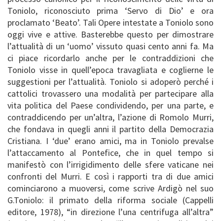
Toniolo, riconosciuto prima ‘Servo di Dio’ e ora
proclamato ‘Beato’. Tali Opere intestate a Toniolo sono
oggi vive e attive. Basterebbe questo per dimostrare
l’attualità di un ‘uomo’ vissuto quasi cento anni fa. Ma
ci piace ricordarlo anche per le contraddizioni che
Toniolo visse in quell’epoca travagliata e coglierne le
suggestioni per l’attualità. Toniolo si adoperò perché i
cattolici trovassero una modalità per partecipare alla
vita politica del Paese condividendo, per una parte, e
contraddicendo per un’altra, l’azione di Romolo Murri,
che fondava in quegli anni il partito della Democrazia
Cristiana. I ‘due’ erano amici, ma in Toniolo prevalse
l’attaccamento al Pontefice, che in quel tempo si
manifestò con l’irrigidimento delle sfere vaticane nei
confronti del Murri. E così i rapporti tra di due amici
cominciarono a muoversi, come scrive Ardigò nel suo
G.Toniolo: il primato della riforma sociale (Cappelli
editore, 1978), “in direzione l’una centrifuga all’altra”