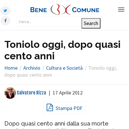
Tog
nav
Toniolo oggi, dopo quasi
cento anni
Home
Archivio
Cultura e Società
Toniolo oggi,
dopo quasi cento anni
|
17 Aprile 2012
Salvatore Rizza
Stampa PDF
Dopo quasi cento anni dalla sua morte