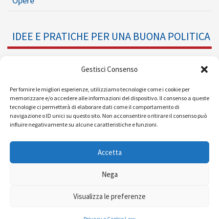
Opere
IDEE E PRATICHE PER UNA BUONA POLITICA
Dossier
Gestisci Consenso
Formazione Politica
Per fornire le migliori esperienze, utilizziamo tecnologie come i cookie per
memorizzare e/o accedere alle informazioni del dispositivo. Il consenso a queste
tecnologie ci permetterà di elaborare dati come il comportamento di
Eventi
navigazione o ID unici su questo sito. Non acconsentire o ritirare il consenso può
influire negativamente su alcune caratteristiche e funzioni.
Ricerche e Analisi
Accetta
Nega
© 2008 - 2026 |
| Powered by
Visualizza le preferenze
MEDIAERA
Privacy e Cookie Law