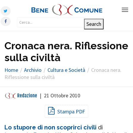
Tog
nav
Cronaca nera. Riflessione
sulla civiltà
Home
Archivio
Cultura e Società
Cronaca nera.
Riflessione sulla civiltà
|
21 Ottobre 2010
Redazione
Stampa PDF
Lo stupore di non scoprirci civili
di