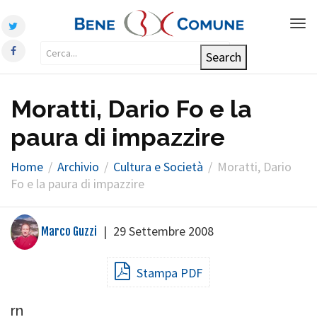
Tog
nav
Moratti, Dario Fo e la
paura di impazzire
Home
Archivio
Cultura e Società
Moratti, Dario
Fo e la paura di impazzire
|
29 Settembre 2008
Marco Guzzi
Stampa PDF
rn