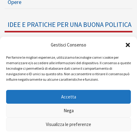
Opere
IDEE E PRATICHE PER UNA BUONA POLITICA
Dossier
Gestisci Consenso
Formazione Politica
Per fornire le migliori esperienze, utilizziamo tecnologie come i cookie per
memorizzare e/o accedere alle informazioni del dispositivo. Il consenso a queste
tecnologie ci permetterà di elaborare dati come il comportamento di
Eventi
navigazione o ID unici su questo sito. Non acconsentire o ritirare il consenso può
influire negativamente su alcune caratteristiche e funzioni.
Ricerche e Analisi
Accetta
Nega
© 2008 - 2026 |
| Powered by
Visualizza le preferenze
MEDIAERA