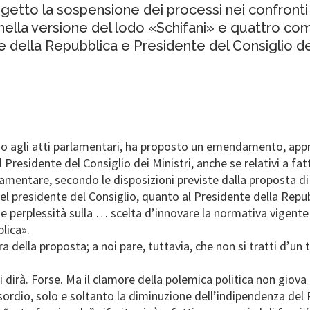
getto la sospensione dei processi nei confronti 
lla versione del lodo «Schifani» e quattro com
e della Repubblica e Presidente del Consiglio dei 
o agli atti parlamentari, ha proposto un emendamento, approv
Presidente del Consiglio dei Ministri, anche se relativi a fat
mentare, secondo le disposizioni previste dalla proposta di
del presidente del Consiglio, quanto al Presidente della Repu
e perplessità sulla … scelta d’innovare la normativa vigent
lica».
 della proposta; a noi pare, tuttavia, che non si tratti d’un
si dirà. Forse. Ma il clamore della polemica politica non gio
esordio, solo e soltanto la diminuzione dell’indipendenza del