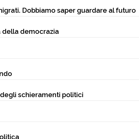
mmigrati. Dobbiamo saper guardare al futuro
ca della democrazia
ondo
à degli schieramenti politici
olitica