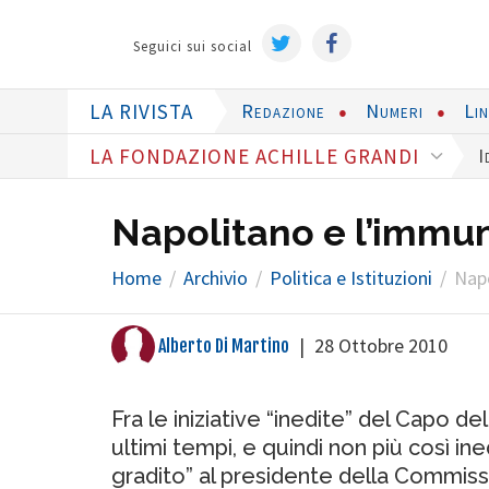
Seguici sui social
LA RIVISTA
Redazione
Numeri
Li
LA FONDAZIONE ACHILLE GRANDI
I
Napolitano e l’immun
Home
Archivio
Politica e Istituzioni
Napo
|
28 Ottobre 2010
Alberto Di Martino
Fra le iniziative “inedite” del Capo d
ultimi tempi, e quindi non più così in
gradito” al presidente della Commissi