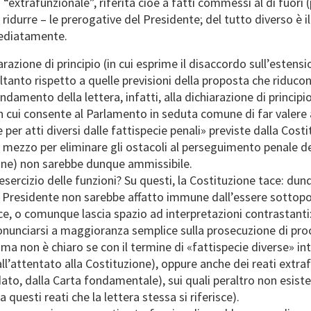
 “extrafunzionale”, riferita cioè a fatti commessi al di fuori
idurre – le prerogative del Presidente; del tutto diverso è il 
mediatamente.
zione di principio (in cui esprime il disaccordo sull’estensio
ltanto rispetto a quelle previsioni della proposta che riduco
ndamento della lettera, infatti, alla dichiarazione di princi
in cui consente al Parlamento in seduta comune di far valere 
er atti diversi dalle fattispecie penali» previste dalla Cost
ezzo per eliminare gli ostacoli al perseguimento penale del
zione) non sarebbe dunque ammissibile.
ll’esercizio delle funzioni? Su questi, la Costituzione tace:
 il Presidente non sarebbe affatto immune dall’essere sotto
e, o comunque lascia spazio ad interpretazioni contrastanti: 
nunciarsi a maggioranza semplice sulla prosecuzione di proc
, ma non è chiaro se con il termine di «fattispecie diverse» i
all’attentato alla Costituzione), oppure anche dei reati extra
dato, dalla Carta fondamentale), sui quali peraltro non esiste
questi reati che la lettera stessa si riferisce).