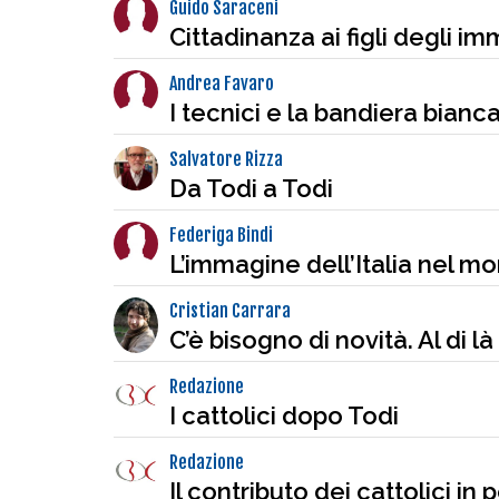
Guido Saraceni
Cittadinanza ai figli degli i
Andrea Favaro
I tecnici e la bandiera bian
Salvatore Rizza
Da Todi a Todi
Federiga Bindi
L’immagine dell’Italia nel m
Cristian Carrara
C’è bisogno di novità. Al di l
Redazione
I cattolici dopo Todi
Redazione
Il contributo dei cattolici in p