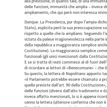
alla previsione, in quanto tale, di una immunità
delle funzioni, immunità che amplia – invece di r
ampliamento, che qui però non interessa im
Dunque. La Presidenza, pur dopo l’ampia dichiara
Stato), esplicita però la sua preoccupazione so
rispetto a quelle che la ampliano. Seguendo l’a
viziata da palese irragionevolezza nella parte 
della repubblica a maggioranza semplice anche p
Costituzione). La maggioranza semplice come m
funzionali (gli unici menzionati dalla Costitu
E se si tratta di reati commessi al di fuori de
di ricordare ai lettori di «Benecomune» – che
Su questo, la lettera di Napolitano appunto tac
«il Parlamento potrebbe essere chiamato a pro
quelle previste dall’art. 90 della Costituzione»
delle funzioni (diversi dall’alto tradimento e d
invece affatto menzionati, lo si è appena ricor
cenno la lettera (ulteriore conferma che non è a 