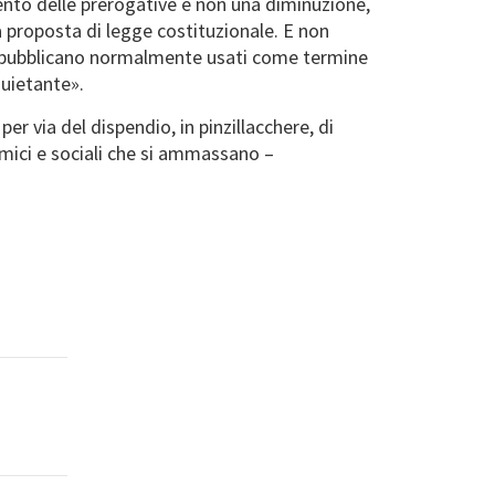
mento delle prerogative e non una diminuzione,
a proposta di legge costituzionale. E non
repubblicano normalmente usati come termine
quietante».
er via del dispendio, in pinzillacchere, di
omici e sociali che si ammassano –