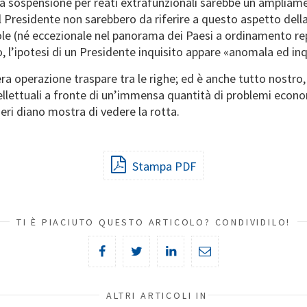
i una sospensione per reati extrafunzionali sarebbe un amplia
l Presidente non sarebbero da riferire a questo aspetto dell
vole (né eccezionale nel panorama dei Paesi a ordinamento 
, l’ipotesi di un Presidente inquisito appare «anomala ed in
ra operazione traspare tra le righe; ed è anche tutto nostro, p
ntellettuali a fronte di un’immensa quantità di problemi econ
eri diano mostra di vedere la rotta.
Stampa PDF
TI È PIACIUTO QUESTO ARTICOLO? CONDIVIDILO!
ALTRI ARTICOLI IN