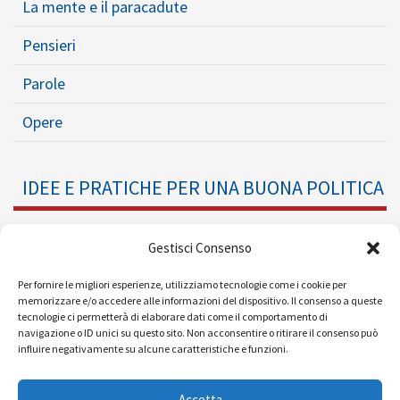
La mente e il paracadute
Pensieri
Parole
Opere
IDEE E PRATICHE PER UNA BUONA POLITICA
Dossier
Gestisci Consenso
Formazione Politica
Per fornire le migliori esperienze, utilizziamo tecnologie come i cookie per
memorizzare e/o accedere alle informazioni del dispositivo. Il consenso a queste
tecnologie ci permetterà di elaborare dati come il comportamento di
Eventi
navigazione o ID unici su questo sito. Non acconsentire o ritirare il consenso può
influire negativamente su alcune caratteristiche e funzioni.
Ricerche e Analisi
Accetta