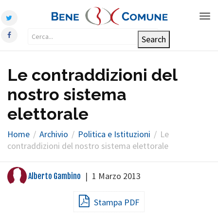
Tog
nav
Le contraddizioni del
nostro sistema
elettorale
Home
Archivio
Politica e Istituzioni
Le
contraddizioni del nostro sistema elettorale
|
1 Marzo 2013
Alberto Gambino
Stampa PDF