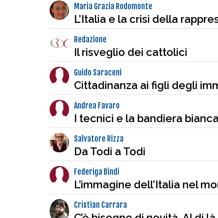
Maria Grazia Rodomonte
L’Italia e la crisi della rappr
Redazione
Il risveglio dei cattolici
Guido Saraceni
Cittadinanza ai figli degli i
Andrea Favaro
I tecnici e la bandiera bian
Salvatore Rizza
Da Todi a Todi
Federiga Bindi
L’immagine dell’Italia nel m
Cristian Carrara
C’è bisogno di novità. Al di l