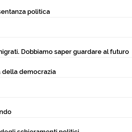
esentanza politica
mmigrati. Dobbiamo saper guardare al futuro
ca della democrazia
ondo
à degli schieramenti politici