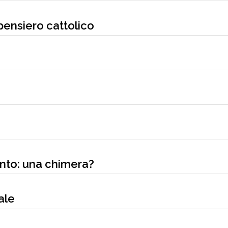
 pensiero cattolico
ento: una chimera?
ale