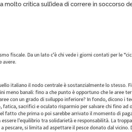
a molto critica sull’idea di correre in soccorso d
smo fiscale. Da un lato c’è chi vede i giorni contati per le “cic
e avere.
uello italiano il nodo centrale è sostanzialmente lo stesso. 
ni meno banali: fino a che punto è opportuno che le aree territ
le aree con un grado di sviluppo inferiore? In fondo, dicono 
 fatica, sacrifici e oculato risparmio per salvare chi fino ad o
 del fatto che prima o poi sarebbe arrivato il momento di paga
a essere l’equilibrio tra solidarietà e responsabilità. La tropp
 a pescare, si limita ad aspettare il pesce donato dal vicino. 