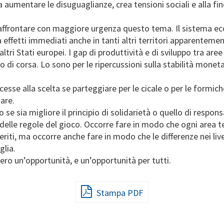
a aumentare le disuguaglianze, crea tensioni sociali e alla fi
d affrontare con maggiore urgenza questo tema. Il sistema 
ffetti immediati anche in tanti altri territori apparentemente
ri Stati europei. I gap di produttività e di sviluppo tra aree
so di corsa. Lo sono per le ripercussioni sulla stabilità moneta
iducesse alla scelta se parteggiare per le cicale o per le formi
are.
o se sia migliore il principio di solidarietà o quello di respo
elle regole del gioco. Occorre fare in modo che ogni area ter
eriti, ma occorre anche fare in modo che le differenze nei live
glia.
ero un’opportunità, e un’opportunità per tutti.
Stampa PDF