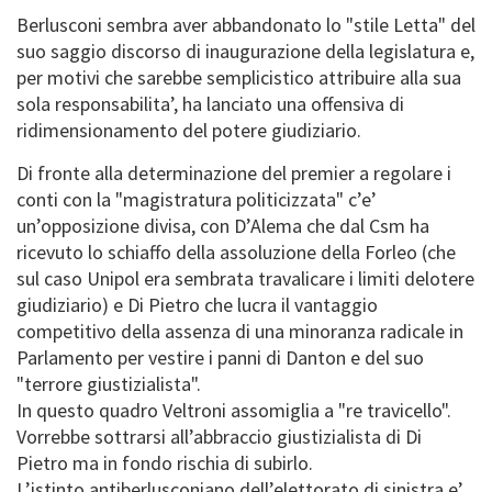
Berlusconi sembra aver abbandonato lo "stile Letta" del
suo saggio discorso di inaugurazione della legislatura e,
per motivi che sarebbe semplicistico attribuire alla sua
sola responsabilita’, ha lanciato una offensiva di
ridimensionamento del potere giudiziario.
Di fronte alla determinazione del premier a regolare i
conti con la "magistratura politicizzata" c’e’
un’opposizione divisa, con D’Alema che dal Csm ha
ricevuto lo schiaffo della assoluzione della Forleo (che
sul caso Unipol era sembrata travalicare i limiti delotere
giudiziario) e Di Pietro che lucra il vantaggio
competitivo della assenza di una minoranza radicale in
Parlamento per vestire i panni di Danton e del suo
"terrore giustizialista".
In questo quadro Veltroni assomiglia a "re travicello".
Vorrebbe sottrarsi all’abbraccio giustizialista di Di
Pietro ma in fondo rischia di subirlo.
L’istinto antiberlusconiano dell’elettorato di sinistra e’