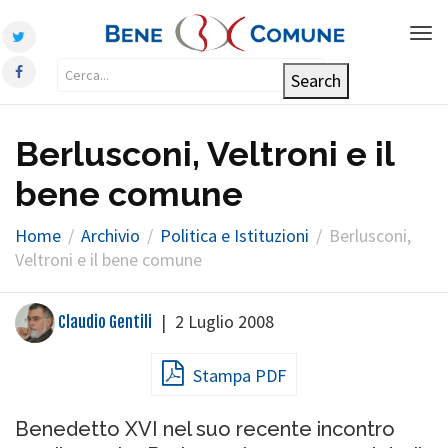
Tog
nav
Berlusconi, Veltroni e il
bene comune
Home
Archivio
Politica e Istituzioni
Berlusconi,
Veltroni e il bene comune
|
2 Luglio 2008
Claudio Gentili
Stampa PDF
Benedetto XVI nel suo recente incontro