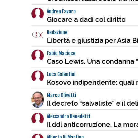
Andrea Favaro
Giocare a dadi col diritto
Redazione
Libertà e giustizia per Asia Bi
Fabio Macioce
Caso Lewis. Una condanna “
Luca Galantini
Kosovo indipendente: quali ri
Marco Olivetti
Il decreto “salvaliste” e il d
Alessandro Benedetti
Il ddl anticorruzione. La mo
Alberto Di Martino