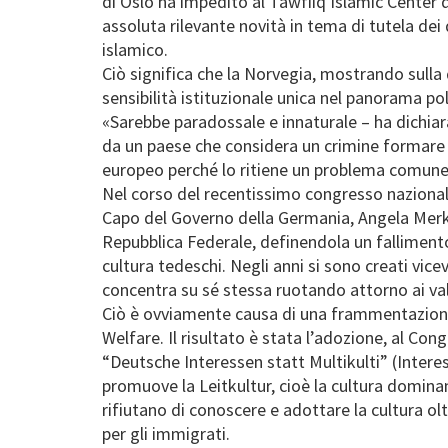
di Oslo ha impedito al Tawfiiq Islamic Center 
assoluta rilevante novità in tema di tutela dei 
islamico.
Ciò significa che la Norvegia, mostrando sulla
sensibilità istituzionale unica nel panorama pol
«Sarebbe paradossale e innaturale – ha dichiar
da un paese che considera un crimine formare 
europeo perché lo ritiene un problema comune
Nel corso del recentissimo congresso nazional
Capo del Governo della Germania, Angela Merkel
Repubblica Federale, definendola un fallimento
cultura tedeschi. Negli anni si sono creati vic
concentra su sé stessa ruotando attorno ai valor
Ciò è ovviamente causa di una frammentazione d
Welfare. Il risultato è stata l’adozione, al C
“Deutsche Interessen statt Multikulti” (Interes
promuove la Leitkultur, cioè la cultura dominan
rifiutano di conoscere e adottare la cultura ol
per gli immigrati.