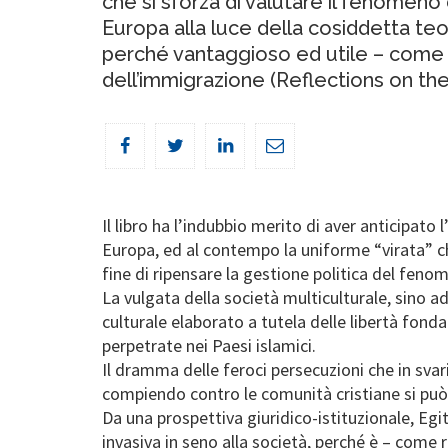
che si sforza di valutare il fenomeno 
Europa alla luce della cosiddetta teo
perché vantaggioso ed utile – come 
dell’immigrazione (Reflections on th
Il libro ha l’indubbio merito di aver anticipato
Europa, ed al contempo la uniforme “virata” che
fine di ripensare la gestione politica del fenome
La vulgata della società multiculturale, sino a
culturale elaborato a tutela delle libertà fonda
perpetrate nei Paesi islamici.
Il dramma delle feroci persecuzioni che in svaria
compiendo contro le comunità cristiane si può a
Da una prospettiva giuridico-istituzionale, Egi
invasiva in seno alla società, perché è – come r