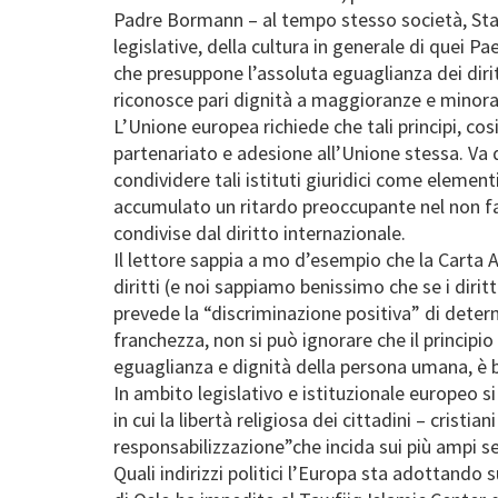
Padre Bormann – al tempo stesso società, Stato 
legislative, della cultura in generale di quei P
che presuppone l’assoluta eguaglianza dei dirit
riconosce pari dignità a maggioranze e minoranz
L’Unione europea richiede che tali principi, cos
partenariato e adesione all’Unione stessa. Va da
condividere tali istituti giuridici come element
accumulato un ritardo preoccupante nel non far
condivise dal diritto internazionale.
Il lettore sappia a mo d’esempio che la Carta A
diritti (e noi sappiamo benissimo che se i dirit
prevede la “discriminazione positiva” di determ
franchezza, non si può ignorare che il principi
eguaglianza e dignità della persona umana, è b
In ambito legislativo e istituzionale europeo si
in cui la libertà religiosa dei cittadini – crist
responsabilizzazione”che incida sui più ampi set
Quali indirizzi politici l’Europa sta adottand