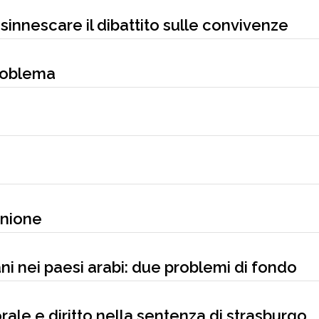
disinnescare il dibattito sulle convivenze
roblema
inione
mani nei paesi arabi: due problemi di fondo
orale e diritto nella sentenza di strasburgo