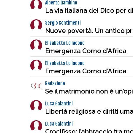
Alberto Gambino
La via italiana dei Dico per 
Sergio Sentimenti
Nuove povertà. Un antico p
Elisabetta Lo Iacono
Emergenza Corno d’Africa
Elisabetta Lo Iacono
Emergenza Corno d’Africa
Redazione
Se il matrimonio non è un’op
Luca Galantini
Libertà religiosa e diritti u
Luca Galantini
Crocifisso: l’abbraccio tra m