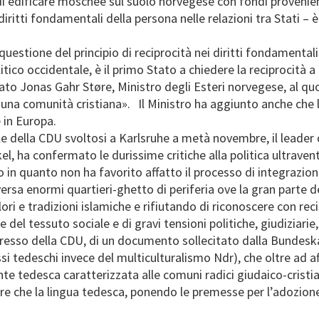
di edificare moschee sul suolo norvegese con fondi provenien
diritti fondamentali della persona nelle relazioni tra Stati – è
 questione del principio di reciprocità nei diritti fondament
itico occidentale, è il primo Stato a chiedere la reciprocità 
ato Jonas Gahr Støre, Ministro degli Esteri norvegese, al qu
una comunità cristiana». Il Ministro ha aggiunto anche che 
 in Europa.
e della CDU svoltosi a Karlsruhe a metà novembre, il leader
, ha confermato le durissime critiche alla politica ultraven
 in quanto non ha favorito affatto il processo di integrazion
eversa enormi quartieri-ghetto di periferia ove la gran parte
i e tradizioni islamiche e rifiutando di riconoscere con recipr
el tessuto sociale e di gravi tensioni politiche, giudiziarie
ongresso della CDU, di un documento sollecitato dalla Bundes
si tedeschi invece del multiculturalismo Ndr), che oltre ad a
te tedesca caratterizzata alle comuni radici giudaico-cristia
tre che la lingua tedesca, ponendo le premesse per l’adozione 