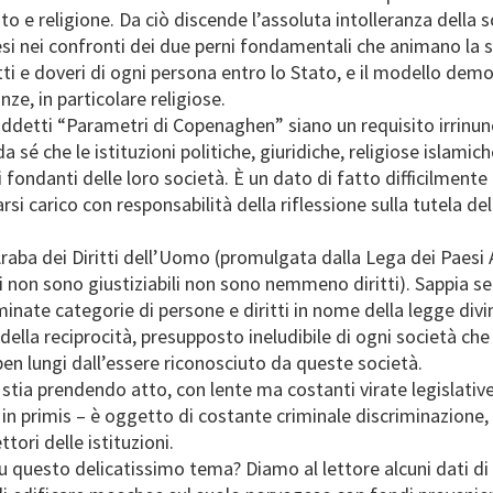
e religione. Da ciò discende l’assoluta intolleranza della soc
aesi nei confronti dei due perni fondamentali che animano la so
ti e doveri di ogni persona entro lo Stato, e il modello dem
e, in particolare religiose.
iddetti “Parametri di Copenaghen” siano un requisito irrinunci
 sé che le istituzioni politiche, giuridiche, religiose islamic
i fondanti delle loro società. È un dato di fatto difficilmente
si carico con responsabilità della riflessione sulla tutela d
raba dei Diritti dell’Uomo (promulgata dalla Lega dei Paesi Ar
ti non sono giustiziabili non sono nemmeno diritti). Sappia semp
inate categorie di persone e diritti in nome della legge divi
o della reciprocità, presupposto ineludibile di ogni società c
en lungi dall’essere riconosciuto da queste società.
 stia prendendo atto, con lente ma costanti virate legislative
iani in primis – è oggetto di costante criminale discriminazione
tori delle istituzioni.
o su questo delicatissimo tema? Diamo al lettore alcuni dati 