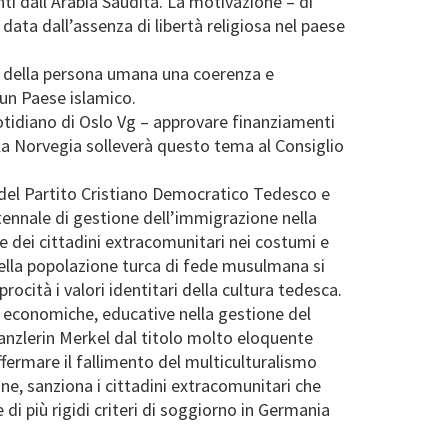
ti dall’Arabia Saudita. La motivazione – di
 data dall’assenza di libertà religiosa nel paese
ali della persona umana una coerenza e
a un Paese islamico.
otidiano di Oslo Vg – approvare finanziamenti
la Norvegia solleverà questo tema al Consiglio
 del Partito Cristiano Democratico Tedesco e
tennale di gestione dell’immigrazione nella
e dei cittadini extracomunitari nei costumi e
 della popolazione turca di fede musulmana si
ocità i valori identitari della cultura tedesca.
, economiche, educative nella gestione del
kanzlerin Merkel dal titolo molto eloquente
ffermare il fallimento del multiculturalismo
ne, sanziona i cittadini extracomunitari che
di più rigidi criteri di soggiorno in Germania