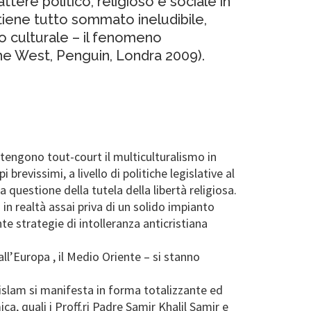
ttere politico, religioso e sociale in
itiene tutto sommato ineludibile,
 culturale – il fenomeno
the West, Penguin, Londra 2009).
sostengono tout-court il multiculturalismo in
evissimi, a livello di politiche legislative al
a questione della tutela della libertà religiosa.
in realtà assai priva di un solido impianto
nte strategie di intolleranza anticristiana
all’Europa , il Medio Oriente – si stanno
l’islam si manifesta in forma totalizzante ed
ca, quali i Proff.ri Padre Samir Khalil Samir e