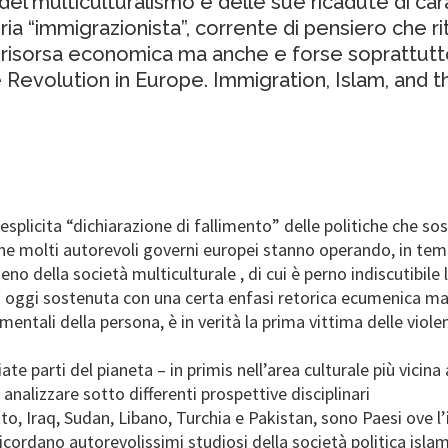
del multiculturalismo e delle sue ricadute di cara
ria “immigrazionista”, corrente di pensiero che r
risorsa economica ma anche e forse soprattutto
e Revolution in Europe. Immigration, Islam, and 
 l’esplicita “dichiarazione di fallimento” delle politiche che 
 molti autorevoli governi europei stanno operando, in tempi br
no della società multiculturale , di cui è perno indiscutibile l
d oggi sostenuta con una certa enfasi retorica ecumenica ma 
mentali della persona, è in verità la prima vittima delle viole
te parti del pianeta – in primis nell’area culturale più vicina 
nalizzare sotto differenti prospettive disciplinari
tto, Iraq, Sudan, Libano, Turchia e Pakistan, sono Paesi ove 
icordano autorevolissimi studiosi della società politica islami