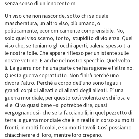
senza senso di un innocente.rn
Un viso che non nasconde, sotto chi sa quale
mascheratura, un altro viso, più umano, o
politicamente, economicamente comprensibile. No,
solo quel viso scemo, tonto, istupidito di violenza. Quel
viso che, se teniamo gli occhi aperti, balena spesso tra
le nostre folle. Che appare riflesso per un istante sulle
nostre vetrine. E anche nel nostro specchio. Quel volto
lì. La guerra non ha una parte che ha ragione e l’altra no.
Questa guerra soprattutto. Non finirà perché uno
divora l’altro. Perché a corpo dell’uno sono legati i
grandi corpi di alleati e di alleati degli alleati. E’ una
guerra mondiale, per questo così violenta e schifosa e
vile. Ci va quasi bene –si potrebbe dire, quasi
vergognandosi- che se la facciano lì, in quel pezzetto di
terra la guerra mondiale che è in realtà in corso su molti
fronti, in molti focolai, e su molti tavoli. Così possiamo
chiacchierare di loro, mentre loro crepano.