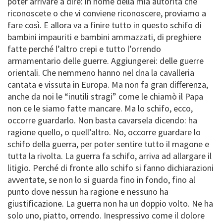
poter arrivare a dire: in nome della mia autorità che
riconoscete o che vi conviene riconoscere, proviamo a
fare così. E allora va a finire tutto in questo schifo di
bambini impauriti e bambini ammazzati, di preghiere
fatte perché l’altro crepi e tutto l’orrendo
armamentario delle guerre. Aggiungerei: delle guerre
orientali. Che nemmeno hanno nel dna la cavalleria
cantata e vissuta in Europa. Ma non fa gran differenza,
anche da noi le “inutili stragi” come le chiamò il Papa
non ce le siamo fatte mancare. Ma lo schifo, ecco,
occorre guardarlo. Non basta cavarsela dicendo: ha
ragione quello, o quell’altro. No, occorre guardare lo
schifo della guerra, per poter sentire tutto il magone e
tutta la rivolta. La guerra fa schifo, arriva ad allargare il
litigio. Perché di fronte allo schifo si fanno dichiarazioni
avventate, se non lo si guarda fino in fondo, fino al
punto dove nessun ha ragione e nessuno ha
giustificazione. La guerra non ha un doppio volto. Ne ha
solo uno, piatto, orrendo. Inespressivo come il dolore