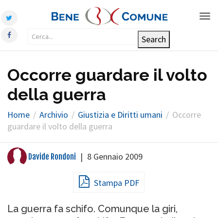
Tog
nav
Occorre guardare il volto
della guerra
Home
Archivio
Giustizia e Diritti umani
Occorre
guardare il volto della guerra
|
8 Gennaio 2009
Davide Rondoni
Stampa PDF
La guerra fa schifo. Comunque la giri,