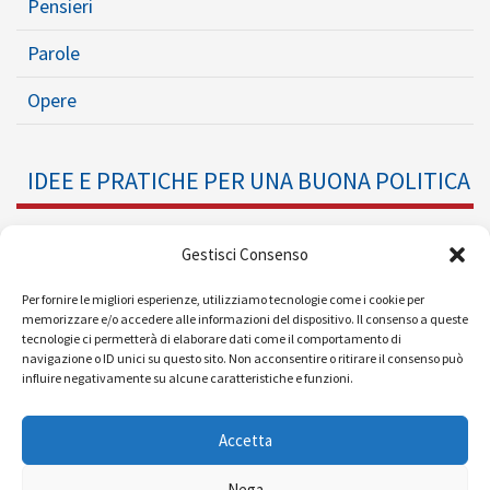
Pensieri
Parole
Opere
IDEE E PRATICHE PER UNA BUONA POLITICA
Dossier
Gestisci Consenso
Formazione Politica
Per fornire le migliori esperienze, utilizziamo tecnologie come i cookie per
memorizzare e/o accedere alle informazioni del dispositivo. Il consenso a queste
tecnologie ci permetterà di elaborare dati come il comportamento di
Eventi
navigazione o ID unici su questo sito. Non acconsentire o ritirare il consenso può
influire negativamente su alcune caratteristiche e funzioni.
Ricerche e Analisi
Accetta
Nega