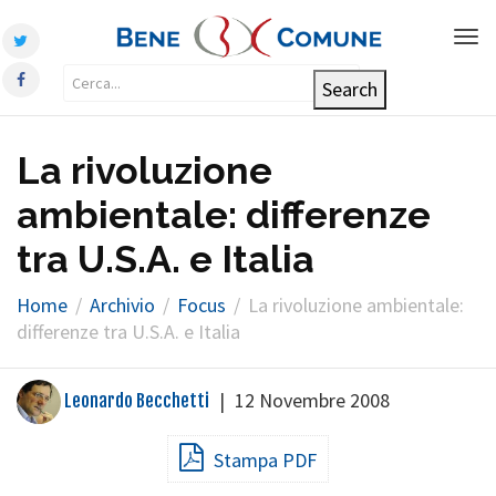
Tog
nav
La rivoluzione
ambientale: differenze
tra U.S.A. e Italia
Home
Archivio
Focus
La rivoluzione ambientale:
differenze tra U.S.A. e Italia
|
12 Novembre 2008
Leonardo Becchetti
Stampa PDF