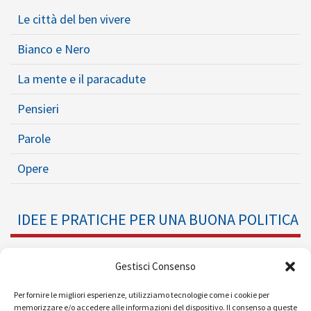
Le città del ben vivere
Bianco e Nero
La mente e il paracadute
Pensieri
Parole
Opere
IDEE E PRATICHE PER UNA BUONA POLITICA
Dossier
Gestisci Consenso
Formazione Politica
Per fornire le migliori esperienze, utilizziamo tecnologie come i cookie per
memorizzare e/o accedere alle informazioni del dispositivo. Il consenso a queste