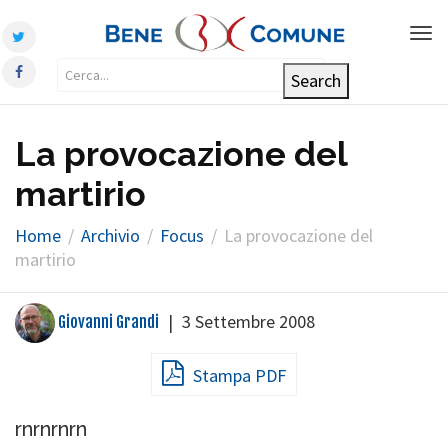
Tog
nav
La provocazione del
martirio
Home
Archivio
Focus
La provocazione del
martirio
|
3 Settembre 2008
Giovanni Grandi
Stampa PDF
rn
rn
rn
rn